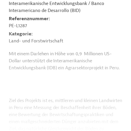
Interamerikanische Entwicklungsbank / Banco
Interamericano de Desarrollo (BID)
Referenznummer
PE-L1287
Kategorie
Land- und Forstwirtschaft
Mit einem Darlehen in Höhe von 0,9 Millionen US-
Dollar unterstützt die Interamerikanische
Entwicklungsbank (IDB) ein Agrarsektorprojekt in Peru.
Ziel des Projekts ist es, mittleren und kleinen Landwirten
in Peru eine Messung der Beschaffenheit ihrer Böden,
eine Bewertung der Bewirtschaftungspraktiken und
einen maßgeschneiderten Dünger anzubieten mit dem
Ziel, das natürliche Gleichgewicht der Böden zu