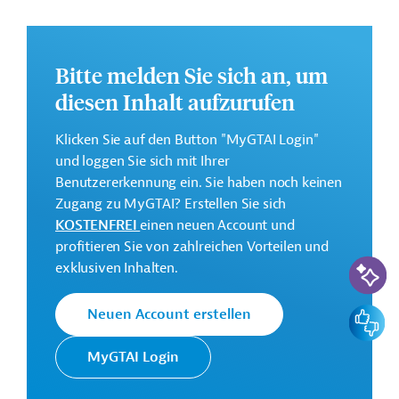
regenerieren und zu erhalten.
Weitere Informationen zu dem Entwicklungsprojekt
finden Sie auf der
Webseite der IDB
.
Bitte melden Sie sich an, um
diesen Inhalt aufzurufen
Gesamtkosten:
1,15 Millionen US-Dollar
Klicken Sie auf den Button "MyGTAI Login"
Geberbeitrag:
und loggen Sie sich mit Ihrer
0,9 Millionen US-Dollar (Darlehen)
Benutzererkennung ein. Sie haben noch keinen
Zugang zu MyGTAI? Erstellen Sie sich
Kontaktadresse
KOSTENFREI
einen neuen Account und
profitieren Sie von zahlreichen Vorteilen und
KI-Suc
exklusiven Inhalten.
Die IDB ist die wichtigste
Feedbac
Neuen Account erstellen
multilaterale
Interamerikanische
Finanzierungsinstitution für
MyGTAI Login
Entwicklungsbank
Entwicklungsprojekte in der
(IDB)
Region Lateinamerika und