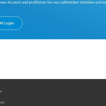
euen Account und profitieren Sie von zahlreichen Vorteilen und e
te
I Login
ach
ben
er
ere