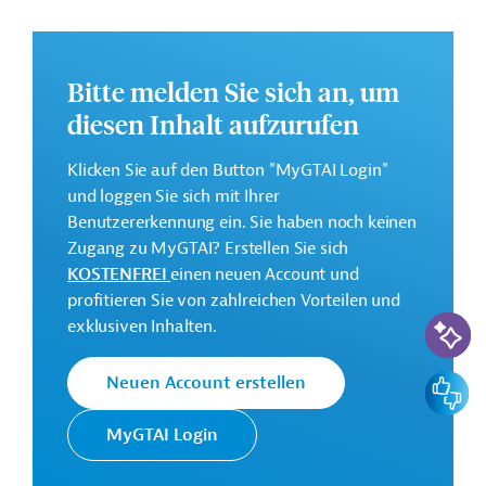
Kakaowertschöpfungskette, die Verbesserung der
Ernährungssicherheit und die Verwaltung der
vernetzten Grenzregion zwischen Kolumbien und Peru.
Bitte melden Sie sich an, um
Im Rahmen des Projekts sollen klimaresiliente
Agroforstwirtschaftssysteme entwickelt und
diesen Inhalt aufzurufen
traditionelle agroökologische Verfahren wiederbelebt,
die Ernährungssicherheit durch den Aufbau von
Klicken Sie auf den Button "MyGTAI Login"
Familiengärten und traditionellen „Chacras“ verbessert
und loggen Sie sich mit Ihrer
sowie die Territorialvewaltung und die binationale
Benutzererkennung ein. Sie haben noch keinen
Koordination konsolidiert werden.
Zugang zu MyGTAI? Erstellen Sie sich
KOSTENFREI
einen neuen Account und
Weitere Informationen zu dem Entwicklungsprojekt
profitieren Sie von zahlreichen Vorteilen und
finden Sie auf der
Webseite der IDB
.
KI-Suc
exklusiven Inhalten.
GTAI informiert über die
IDB
: Schwerpunkte, Regularien
und praktische Hinweise zur Geschäftsanbahnung.
Feedbac
Neuen Account erstellen
Gesamtkosten:
MyGTAI Login
1,42 Millionen US-Dollar
Geberbeitrag: