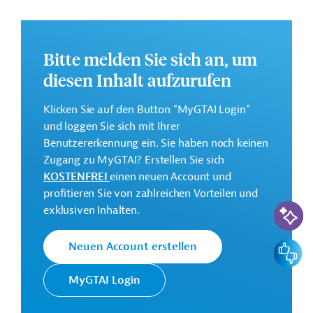
in Peru zu verbessern. Im Rahmen des Vorhabens soll
das ÖPNV-System im Großraum Lima sowie der nicht
motorisierte Verkehr ausgebaut, die Leistungsfähigkeit
für das Management der urbanen Mobilität im
Bitte melden Sie sich an, um
Großraum Lima zuständigen Institutionen entwickelt,
diesen Inhalt aufzurufen
die Rahmenbedingungen zur Minderung von THG- und
anderen Schadstoffemissionen motorisierter
Klicken Sie auf den Button "MyGTAI Login"
Verkehrsmittel verbessert, der Fuhrpark der öffentlichen
und loggen Sie sich mit Ihrer
Hand modernisiert sowie die lokale Verwaltung im
Benutzererkennung ein. Sie haben noch keinen
Hinblick auf eine nachhaltige urbane Mobilität
Zugang zu MyGTAI? Erstellen Sie sich
unterstützt werden.
KOSTENFREI
einen neuen Account und
profitieren Sie von zahlreichen Vorteilen und
Das Entwicklungsprojekt soll von 2023 bis 2025
KI-Suc
exklusiven Inhalten.
durchgeführt werden.
Kontaktadressen
Feedbac
Neuen Account erstellen
MyGTAI Login
Die KfW Entwicklungsbank setzt