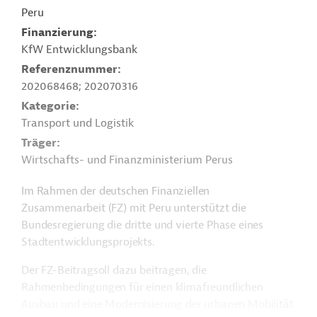
Peru
Finanzierung
KfW Entwicklungsbank
Referenznummer
202068468; 202070316
Kategorie
Transport und Logistik
Träger
Wirtschafts- und Finanzministerium Perus
Im Rahmen der deutschen Finanziellen
Zusammenarbeit (FZ) mit Peru unterstützt die
Bundesregierung die dritte und vierte Phase eines
Stadtentwicklungsprojekts.
Der FZ-Beitragsoll dazu beitragen, die
Rahmenbedingungen für einen klimafreundlichen
Ausbau und eine Modernisierung der urbanen Mobilität