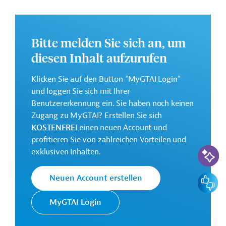
Dienstleistungen im Bereich des Personenstandswesens
und der Identitätsnachweise.
Weitere Informationen zu dem Entwicklungsprojekt
Bitte melden Sie sich an, um
finden Sie auf der
Webseite der IDB
und im
diesen Inhalt aufzurufen
Originaldokument, das zum Download bereitsteht.
GTAI informiert über die
IDB
: Schwerpunkte, Regularien
Klicken Sie auf den Button "MyGTAI Login"
und praktische Hinweise zur Geschäftsanbahnung.
und loggen Sie sich mit Ihrer
Benutzererkennung ein. Sie haben noch keinen
Gesamtkosten:
Zugang zu MyGTAI? Erstellen Sie sich
100 Millionen US-Dollar
KOSTENFREI
einen neuen Account und
Geberbeitrag:
profitieren Sie von zahlreichen Vorteilen und
80 Millionen US-Dollar (Darlehen)
KI-Suc
exklusiven Inhalten.
Kontaktadresse
Feedbac
Neuen Account erstellen
MyGTAI Login