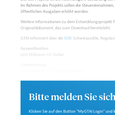
Im Rahmen des Projekts sollen die Steuereinnahmen, d
öffentlichen Ausgaben erhöht werden.
Weitere Informationen zu dem Entwicklungsprojekt f
Originaldokument, das zum Download bereitsteht.
GTAI informiert über die
IDB
: Schwerpunkte, Regular
Gesamtkosten:
600 Millionen US-Dollar
Geberbeitrag:
600 Millionen US-Dollar (Darlehen)
Kontaktadresse
Bitte melden Sie sic
Klicken Sie auf den Button "MyGTAI Login" und l