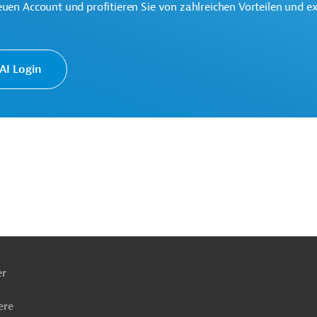
euen Account und profitieren Sie von zahlreichen Vorteilen und e
te multilaterale Finanzierungsinstitution für
 der Region Lateinamerika und Karibik.
I Login
ach
ben
er
Öffentliche Verwaltung und Regierung
ernehmensberatung
Projekte
ere