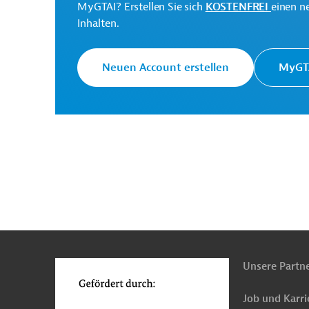
MyGTAI? Erstellen Sie sich
KOSTENFREI
einen n
Inhalten.
Interamerikanische
Die IDB ist die wichtigs
Entwicklungsbank (IDB)
Entwicklungsprojekte in
Neuen Account erstellen
MyGTA
Download
PRO202402151083200 (1)
(PDF; 693,0 KB)
n
Funktionen
o
Unsere Partn
Peru
Öffentliche Finanzen, Staatshaushalt
Wirtschafts-, Außenwirtschaftsförderung
Unt
Job und Karri