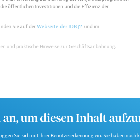
ie öffentlichen Investitionen und die Effizienz der
inden Sie auf der
Webseite der IDB
und im
ien und praktische Hinweise zur Geschäftsanbahnung.
h an, um diesen Inhalt aufz
oggen Sie sich mit Ihrer Benutzererkennung ein. Sie haben noch 