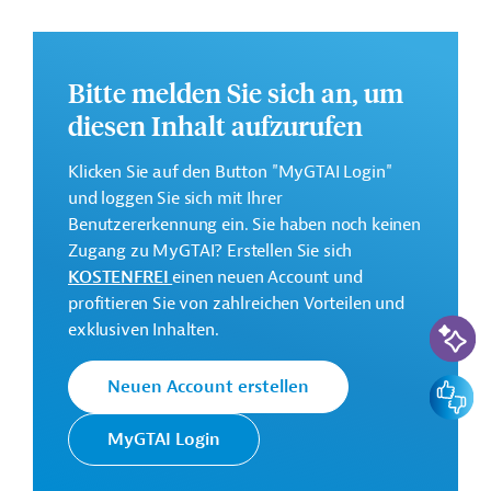
Innovación Agraria und die Zusammenarbeit mit dem
Sistema Nacional de Innovación Agraria gestärkt, die
Forschung und der Technologietransfer gefördert und
Bitte melden Sie sich an, um
die Qualität des Agrarinformationssystems verbessert
diesen Inhalt aufzurufen
werden.
Weitere Informationen zu dem Entwicklungsprojekt
Klicken Sie auf den Button "MyGTAI Login"
finden Sie auf der
Webseite der IDB.
und loggen Sie sich mit Ihrer
Benutzererkennung ein. Sie haben noch keinen
GTAI informiert über die
IDB
: Schwerpunkte, Regularien
Zugang zu MyGTAI? Erstellen Sie sich
und praktische Hinweise zur Geschäftsanbahnung.
KOSTENFREI
einen neuen Account und
Gesamtkosten:
profitieren Sie von zahlreichen Vorteilen und
107 Millionen US-Dollar
KI-Suc
exklusiven Inhalten.
Geberbeitrag:
85 Millionen US-Dollar (Darlehen)
Feedbac
Neuen Account erstellen
MyGTAI Login
Kontaktadresse