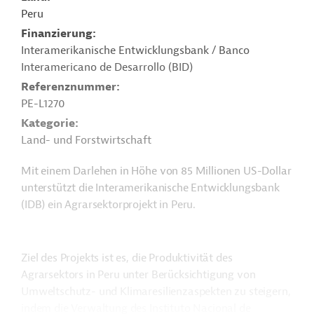
Peru
Finanzierung
Interamerikanische Entwicklungsbank / Banco
Interamericano de Desarrollo (BID)
Referenznummer
PE-L1270
Kategorie
Land- und Forstwirtschaft
Mit einem Darlehen in Höhe von 85 Millionen US-Dollar
unterstützt die Interamerikanische Entwicklungsbank
(IDB) ein Agrarsektorprojekt in Peru.
Ziel des Projekts ist es, die Produktivität des
Agrarsektors in Peru unter Berücksichtigung von
Umweltschutz- und Klimaresilienzaspekten zu steigern,
indem die Verwaltung des Instituto Nacional de