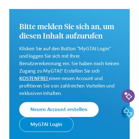
Programme dabei unterstützt werden, nachhaltiger zu
werden und zu wachsen.
Weitere Informationen zu dem Entwicklungsprojekt
Bitte melden Sie sich an, um
finden Sie auf der
Webseite der IDB
und im
diesen Inhalt aufzurufen
Originaldokument, das zum Download bereitsteht.
GTAI informiert über die
IDB
: Schwerpunkte, Regularien
Klicken Sie auf den Button "MyGTAI Login"
und praktische Hinweise zur Geschäftsanbahnung.
und loggen Sie sich mit Ihrer
Benutzererkennung ein. Sie haben noch keinen
Gesamtkosten:
Zugang zu MyGTAI? Erstellen Sie sich
0,67 Millionen US-Dollar
KOSTENFREI
einen neuen Account und
Geberbeitrag:
profitieren Sie von zahlreichen Vorteilen und
KI-Suc
0,6 Millionen US-Dollar (Zuschuss)
exklusiven Inhalten.
Kontaktadressen
Feedbac
Neuen Account erstellen
MyGTAI Login