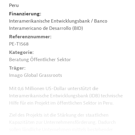
Peru
Finanzierung
Interamerikanische Entwicklungsbank / Banco
Interamericano de Desarrollo (BID)
Referenznummer
PE-T1568
Kategorie
Beratung Öffentlicher Sektor
Träger
Imago Global Grassroots
Mit 0,6 Millionen US-Dollar unterstützt die
Interamerikanische Entwicklungsbank (IDB) technische
Hilfe für ein Projekt im öffentlichen Sektor in Peru.
Ziel des Projekts ist die Stärkung der staatlichen
Kapazitäten zur Unternehmensförderung. Dadurch
sollen ländliche Unternehmen mittels bestehender