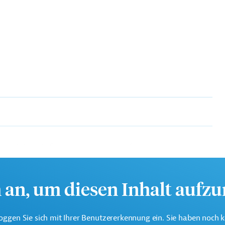
te multilaterale Finanzierungsinstitution für
 der Region Lateinamerika und Karibik.
h an, um diesen Inhalt aufz
, Ländliche Entwicklung
oggen Sie sich mit Ihrer Benutzererkennung ein. Sie haben noch 