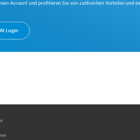
 Verwaltung und Regierung
Projekte
euen Account und profitieren Sie von zahlreichen Vorteilen und e
I Login
ach
ben
er
ere