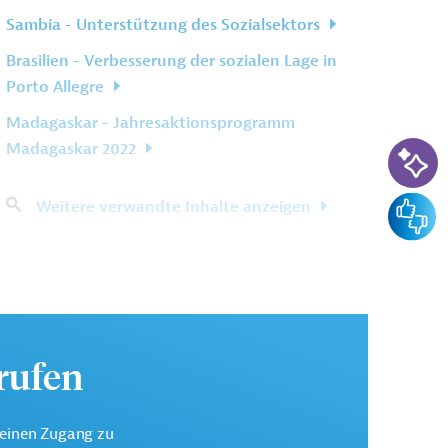
Sambia - Unterstützung des Sozialsektors
Brasilien - Verbesserung der sozialen Lage in
Porto Allegre
Madagaskar - Jahresaktionsprogramm
KI-Su
Madagaskar 2022
Feedba
Weitere verwandte Inhalte anzeigen
urufen
keinen Zugang zu