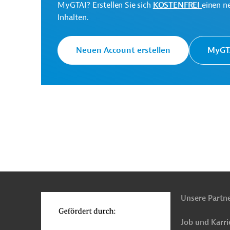
Gesundheitswesen, übergreifend
Öffentliche
MyGTAI? Erstellen Sie sich
KOSTENFREI
einen n
Inhalten.
Neuen Account erstellen
MyGTA
n
Funktionen
o
Unsere Partn
Job und Karri