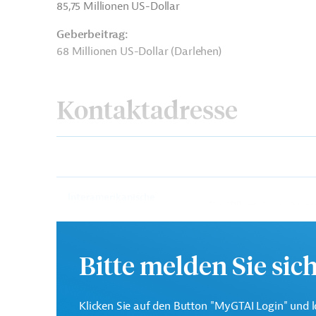
85,75
Millionen US-Dollar
Geberbeitrag:
68 Millionen US-Dollar (Darlehen)
Kontaktadresse
Interamerikanische
Die IDB ist die wichtigs
Entwicklungsbank (IDB)
Entwicklungsprojekte in
Bitte melden Sie sic
Peru
Soziale Entwicklung
Stadtentwicklung
Klicken Sie auf den Button "MyGTAI Login" und l