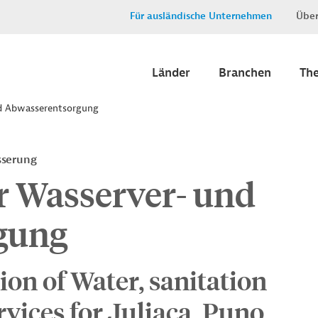
Für ausländische Unternehmen
Über
Länder
Branchen
Th
nd Abwasserentsorgung
sserung
r Wasserver- und
gung
ion of Water, sanitation
vices for Juliaca, Puno