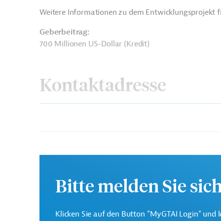
Weitere Informationen zu dem Entwicklungsprojekt f
Geberbeitrag:
700 Millionen US-Dollar (Kredit)
Kontaktadresse
Interamerikanische
Die IDB ist die wichtigs
Entwicklungsbank (IDB)
Entwicklungsprojekte in
Bitte melden Sie sic
Klicken Sie auf den Button "MyGTAI Login" und l
Peru
Wasserversorgung, Bewässerung
Abwa