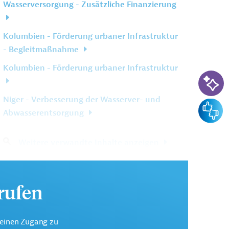
Wasserversorgung - Zusätzliche Finanzierung
Kolumbien - Förderung urbaner Infrastruktur
- Begleitmaßnahme
Kolumbien - Förderung urbaner Infrastruktur
KI-Su
Niger - Verbesserung der Wasserver- und
Feedba
Abwasserentsorgung
Weitere verwandte Inhalte anzeigen
urufen
keinen Zugang zu