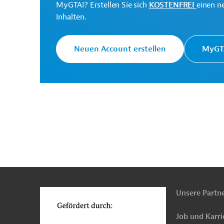
MyGTAI? Erstellen Sie sich
KOSTENFREI
einen n
Tiefbau, Infrastrukturbau
Stadtentwicklung, 
Inhalten.
Öffentliche Verwaltung und Regierung
Projek
Neuen Account erstellen
MyGTA
n
Funktionen
o
Unsere Partn
Job und Karri