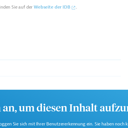
inden Sie auf der
Webseite der IDB
.
te multilaterale Finanzierungsinstitution für
 der Region Lateinamerika und Karibik.
h an, um diesen Inhalt aufz
oggen Sie sich mit Ihrer Benutzererkennung ein. Sie haben noch 
sserentsorgung, Entwässerung