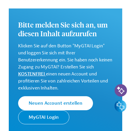
Ferner soll ein Betriebshof sowie mehrere Bahnhöfe
gebaut werden. Des Weiteren sollen die institutionellen
Kapazitäten des Verkehrsministeriums gestärkt werden.
Bitte melden Sie sich an, um
Weitere Informationen zu dem Entwicklungsprojekt
finden Sie auf der
Webseite der ADB
.
diesen Inhalt aufzurufen
GTAI informiert über die
ADB
: Schwerpunkte,
Klicken Sie auf den Button "MyGTAI Login"
Regularien und praktische Hinweise zur
und loggen Sie sich mit Ihrer
Geschäftsanbahnung.
Benutzererkennung ein. Sie haben noch keinen
Gesamtkosten:
Zugang zu MyGTAI? Erstellen Sie sich
1,45 Milliarden US-Dollar
KOSTENFREI
einen neuen Account und
profitieren Sie von zahlreichen Vorteilen und
Geberbeitrag:
KI-Suc
exklusiven Inhalten.
1,45 Milliarden US-Dollar (Darlehen)
Feedbac
Neuen Account erstellen
Kontaktadressen
MyGTAI Login