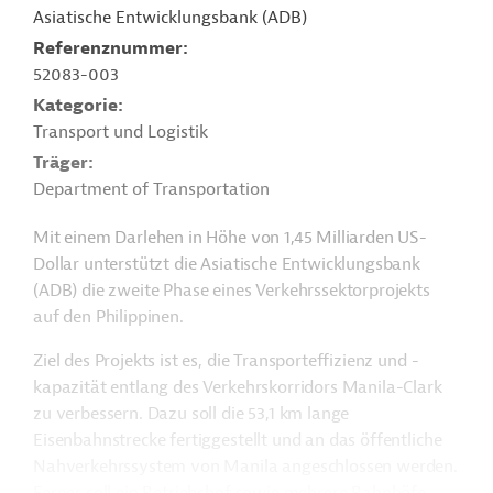
Asiatische Entwicklungsbank (ADB)
Referenznummer
52083-003
Kategorie
Transport und Logistik
Träger
Department of Transportation
Mit einem Darlehen in Höhe von 1,45 Milliarden US-
Dollar unterstützt die Asiatische Entwicklungsbank
(ADB) die zweite Phase eines Verkehrssektorprojekts
auf den Philippinen.
Ziel des Projekts ist es, die Transporteffizienz und -
kapazität entlang des Verkehrskorridors Manila-Clark
zu verbessern. Dazu soll die 53,1 km lange
Eisenbahnstrecke fertiggestellt und an das öffentliche
Nahverkehrssystem von Manila angeschlossen werden.