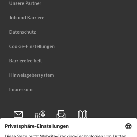
Unsere Partner
Verwandte Inhalte
Job und Karriere
Dies könnte Sie auch interessieren:
Datenschutz
Kenia - Förderung der Geothermie
Cookie-Einstellungen
Weitere verwandte Inhalte anzeigen
Barrierefreiheit
Hinweisgebersystem
Impressum
Folgen Sie uns auf