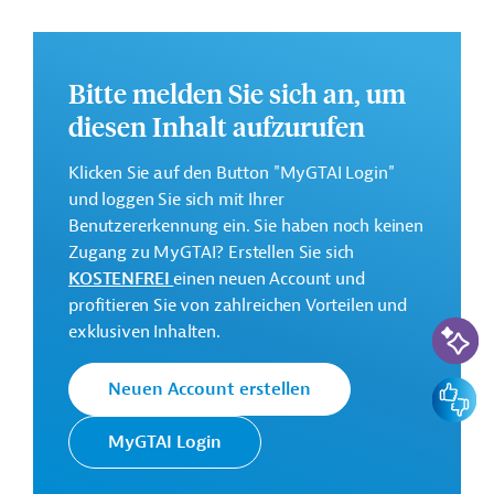
ADB
.
GTAI informiert über die
ADB
: Schwerpunkte,
Regularien und praktische Hinweise zur
Bitte melden Sie sich an, um
Geschäftsanbahnung.
diesen Inhalt aufzurufen
Geberbeitrag:
190 Millionen US-Dollar (Darlehen; beantragt)
Klicken Sie auf den Button "MyGTAI Login"
und loggen Sie sich mit Ihrer
Kontaktadressen
Benutzererkennung ein. Sie haben noch keinen
Zugang zu MyGTAI? Erstellen Sie sich
KOSTENFREI
einen neuen Account und
profitieren Sie von zahlreichen Vorteilen und
KI-Suc
exklusiven Inhalten.
Die ADB ist die wichtigste
Asiatische
multilaterale
Feedbac
Neuen Account erstellen
Entwicklungsbank
Finanzierungsinstitution für
(ADB)
Projekte in der Region Asien
MyGTAI Login
und Pazifik.