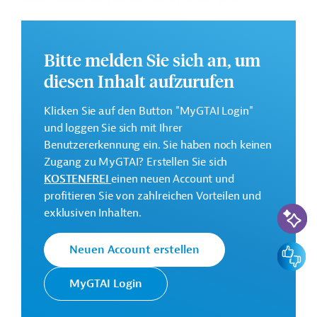
Verkehrsinfrastruktur, sowohl für Personen als auch für
Güter. Dazu sollen nationale, regionale und städtische
Investitionsprogramme erarbeitet werden.
Bitte melden Sie sich an, um
Weitere Informationen zu dem Entwicklungsprojekt
diesen Inhalt aufzurufen
finden Sie auf der
Webseite der AIIB
und im
Originaldokument, das zum Download bereitsteht.
Klicken Sie auf den Button "MyGTAI Login"
und loggen Sie sich mit Ihrer
GTAI informiert über die
AIIB
: Schwerpunkte,
Benutzererkennung ein. Sie haben noch keinen
Regularien und praktische Hinweise zur
Zugang zu MyGTAI? Erstellen Sie sich
Geschäftsanbahnung.
KOSTENFREI
einen neuen Account und
Gesamtkosten:
profitieren Sie von zahlreichen Vorteilen und
KI-Suc
50 Millionen US-Dollar
exklusiven Inhalten.
Geberbeitrag:
Feedbac
Neuen Account erstellen
44 Millionen US-Dollar (Darlehen)
MyGTAI Login
Kontaktadressen