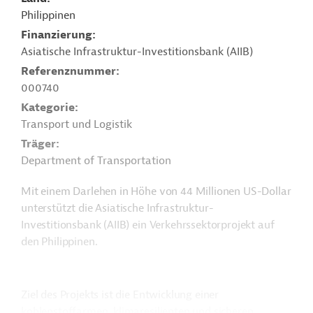
Philippinen
Finanzierung
Asiatische Infrastruktur-Investitionsbank (AIIB)
Referenznummer
000740
Kategorie
Transport und Logistik
Träger
Department of Transportation
Mit einem Darlehen in Höhe von 44 Millionen US-Dollar
unterstützt die Asiatische Infrastruktur-
Investitionsbank (AIIB) ein Verkehrssektorprojekt auf
den Philippinen.
Ziel des Projekts ist die Entwicklung einer
kohlenstoffarmen, klimaresilienten und sicheren