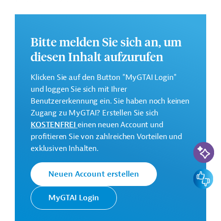
finden Sie auf der
Webseite des OFID
.
Geberbeitrag:
150 Millionen US-Dollar (Darlehen)
Bitte melden Sie sich an, um
diesen Inhalt aufzurufen
Kontaktadresse
Klicken Sie auf den Button "MyGTAI Login"
und loggen Sie sich mit Ihrer
Benutzererkennung ein. Sie haben noch keinen
Zugang zu MyGTAI? Erstellen Sie sich
Der OPEC Fonds für Internationale
KOSTENFREI
einen neuen Account und
Entwicklung wurde von den
profitieren Sie von zahlreichen Vorteilen und
OPEC Fonds
Mitgliedstaaten der Organisation
KI-Suc
exklusiven Inhalten.
erdölexportierender Länder zur
Finanzierung von Entwicklungshilfe
Feedbac
Neuen Account erstellen
gegründet.
MyGTAI Login
Philippinen