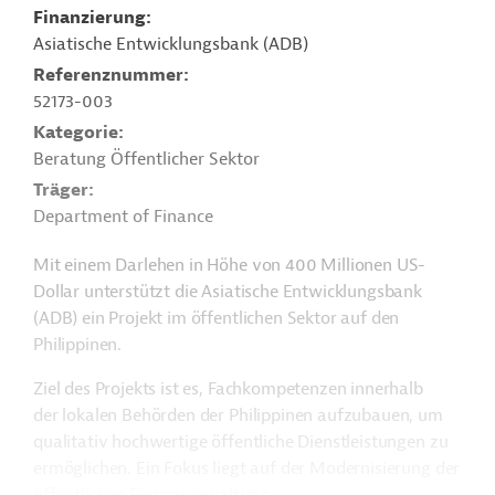
Finanzierung
Asiatische Entwicklungsbank (ADB)
Referenznummer
52173-003
Kategorie
Beratung Öffentlicher Sektor
Träger
Department of Finance
Mit einem Darlehen in Höhe von 400 Millionen US-
Dollar unterstützt die Asiatische Entwicklungsbank
(ADB) ein Projekt im öffentlichen Sektor auf den
Philippinen.
Ziel des Projekts ist es, Fachkompetenzen innerhalb
der lokalen Behörden der Philippinen aufzubauen, um
qualitativ hochwertige öffentliche Dienstleistungen zu
ermöglichen. Ein Fokus liegt auf der Modernisierung der