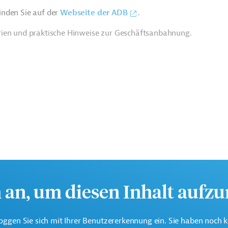
nden Sie auf der
Webseite der ADB
.
rien und praktische Hinweise zur Geschäftsanbahnung.
h an, um diesen Inhalt aufz
te multilaterale Finanzierungsinstitution für Projekte in der
oggen Sie sich mit Ihrer Benutzererkennung ein. Sie haben noch 
k.