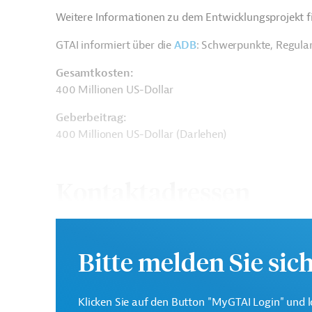
Weitere Informationen zu dem Entwicklungsprojekt fi
GTAI informiert über die
ADB
: Schwerpunkte, Regula
Gesamtkosten:
400 Millionen US-Dollar
Geberbeitrag:
400 Millionen US-Dollar (Darlehen)
Kontaktadressen
Bitte melden Sie sic
Asiatische
Die ADB ist die wichtigs
Entwicklungsbank (ADB)
Klicken Sie auf den Button "MyGTAI Login" und l
Region Asien und Pazifi