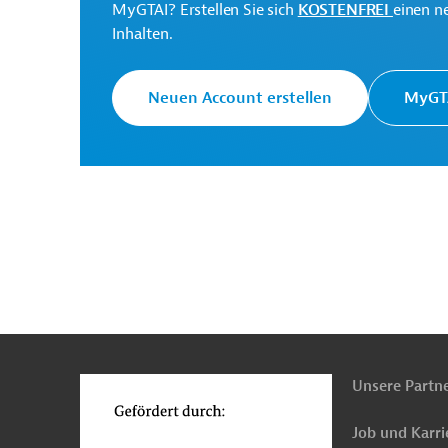
MyGTAI? Erstellen Sie sich
KOSTENFREI
einen n
Inhalten.
Department of Finance
Projektträger
Neuen Account erstellen
MyGTA
Philippinen
Wirtschafts-, Außenwirtschaftsfö
Öffentliche Verwaltung und Regierung
Privat
Energie, übergreifend
IKT, übergreifend
Pr
n
Funktionen
o
Unsere Partn
Job und Karri