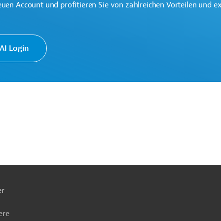
euen Account und profitieren Sie von zahlreichen Vorteilen und e
I Login
rderung
Beschäftigungsförderung
isierungsconsulting, PPP, BOT
ojekte
ach
ben
er
ere