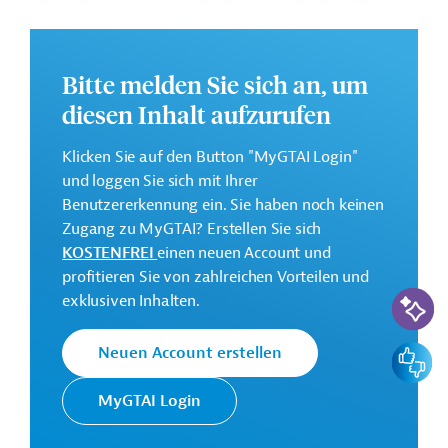
verbessern und das System auf kommende Krisen
vorzubereiten.
Weitere Informationen zu dem Entwicklungsprojekt
Bitte melden Sie sich an, um
finden Sie auf der
Webseite der AIIB
und im
Originaldokument, das zum Download bereitsteht.
diesen Inhalt aufzurufen
GTAI informiert über die
AIIB:
Schwerpunkte,
Klicken Sie auf den Button "MyGTAI Login"
Regularien und praktische Hinweise zur
und loggen Sie sich mit Ihrer
Geschäftsanbahnung.
Benutzererkennung ein. Sie haben noch keinen
Gesamtkosten:
Zugang zu MyGTAI? Erstellen Sie sich
900 Millionen US-Dollar
KOSTENFREI
einen neuen Account und
profitieren Sie von zahlreichen Vorteilen und
Geberbeitrag:
KI-Suc
exklusiven Inhalten.
450 Millionen US-Dollar (Darlehen)
Feedbac
Neuen Account erstellen
Kontaktadressen
MyGTAI Login