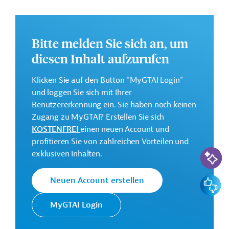
finden Sie auf der
Webseite der Weltbankgruppe
und im Originaldokument, das zum Download
bereitsteht.
Bitte melden Sie sich an, um
Gesamtkosten:
diesen Inhalt aufzurufen
4 Millionen US-Dollar
Geberbeitrag:
Klicken Sie auf den Button "MyGTAI Login"
4 Millionen US-Dollar (beantragt)
und loggen Sie sich mit Ihrer
Benutzererkennung ein. Sie haben noch keinen
Zugang zu MyGTAI? Erstellen Sie sich
Kontaktadressen
KOSTENFREI
einen neuen Account und
profitieren Sie von zahlreichen Vorteilen und
KI-Suc
exklusiven Inhalten.
Die Weltbankgruppe ist eine der
Feedbac
Neuen Account erstellen
Weltbank
weltweit größten multilateralen
Entwicklungsorganisationen.
MyGTAI Login
Bangsamoro