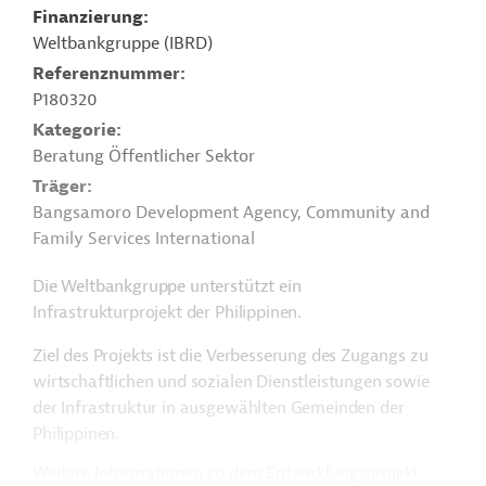
Finanzierung
Weltbankgruppe (IBRD)
Referenznummer
P180320
Kategorie
Beratung Öffentlicher Sektor
Träger
Bangsamoro Development Agency, Community and
Family Services International
Die Weltbankgruppe unterstützt ein
Infrastrukturprojekt der Philippinen.
Ziel des Projekts ist die Verbesserung des Zugangs zu
wirtschaftlichen und sozialen Dienstleistungen sowie
der Infrastruktur in ausgewählten Gemeinden der
Philippinen.
Weitere Informationen zu dem Entwicklungsprojekt