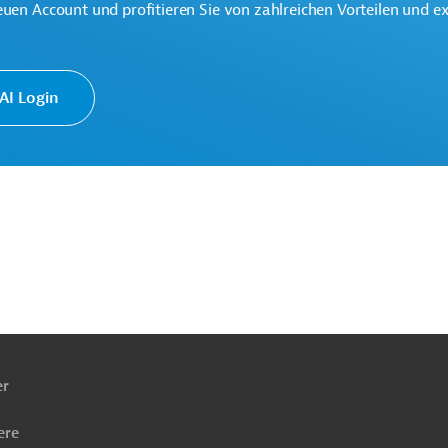
euen Account und profitieren Sie von zahlreichen Vorteilen und e
I Login
u
Elektronik, übergreifend
Projekte
ach
ben
er
ere