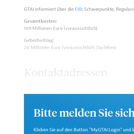
GTAI informiert über die
EIB
: Schwerpunkte, Regular
Gesamtkosten:
109 Millionen Euro (voraussichtlich)
Geberbeitrag:
20 Millionen Euro (voraussichtlich; Darlehen)
Kontaktadressen
Bitte melden Sie sic
Die EIB vertritt die wir
Europäische
Mitgliedsländer und unt
Investitionsbank (EIB)
Investitionen in Drittst
Klicken Sie auf den Button "MyGTAI Login" und l