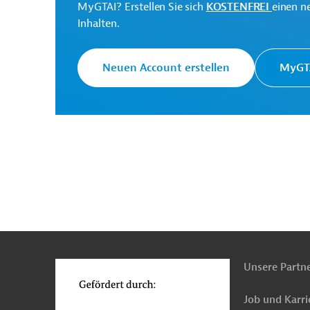
MyGTAI? Erstellen Sie sich
KOSTENFREI
einen n
Narodowe Centrum
Inhalten.
Projektträger
Badań Jądrowych
Neuen Account erstellen
MyGTA
Polen
Forschung und Entwicklung
Hochba
n
Funktionen
o
Unsere Partn
Job und Karri