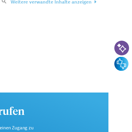
Weitere verwandte Inhalte anzeigen
KI-Su
Feedba
urufen
keinen Zugang zu