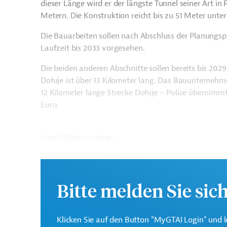
dieser Länge wird er der längste Tunnel seiner Art in 
Metern. Die Konstruktion reicht bis zu 51 Meter unte
Die Bauarbeiten sollen nach Abschluss der Planungs
Laufzeit bis 2033 vorgesehen.
Die beiden anderen Abschnitte sollen bereits bis 202
Dołuje ist über 13 Kilometer lang. Das Bauunternehme
12 Kilometer lange Strecke Dołuje – Police übernimm
Euro.
Investitionssumme:
1,6 Milliarden Euro
Bitte melden Sie sic
Kontaktadresse
Klicken Sie auf den Button "MyGTAI Login" und l
Generalna Dyrekcja Dróg Krajowych i Autostrad