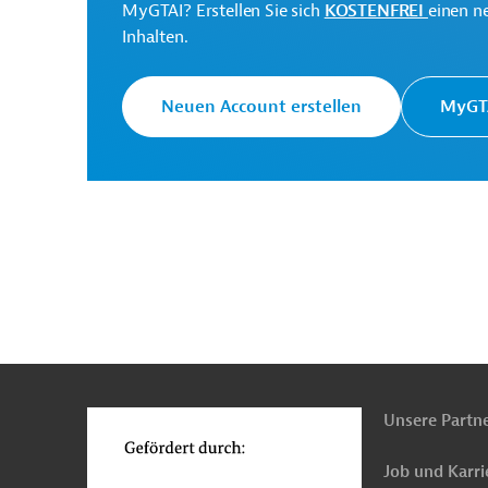
MyGTAI? Erstellen Sie sich
KOSTENFREI
einen n
Inhalten.
Polen
Tiefbau, Infrastrukturbau
Straßenve
Neuen Account erstellen
MyGTA
n
Funktionen
o
Unsere Partn
Job und Karri