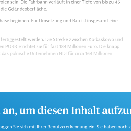
Polen sein. Die Fahrbahn verläuft in einer Tiefe von bis zu 45
r die Geländeoberfläche.
phase beginnen. Für Umsetzung und Bau ist insgesamt eine
9 fertiggestellt werden. Die Strecke zwischen Kołbaskowo und
n PORR errichtet sie für fast 184 Millionen Euro. Die knapp
t das polnische Unternehmen NDI für circa 164 Millionen
h an, um diesen Inhalt aufz
oggen Sie sich mit Ihrer Benutzererkennung ein. Sie haben noch 
Projektträger