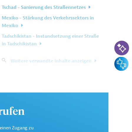
Tschad - Sanierung des Straßennetzes
Mexiko - Stärkung des Verkehrssektors in
Mexiko
Tadschikistan - Instandsetzung einer Straße
KI-Su
in Tadschikistan
Feedba
Weitere verwandte Inhalte anzeigen
urufen
keinen Zugang zu