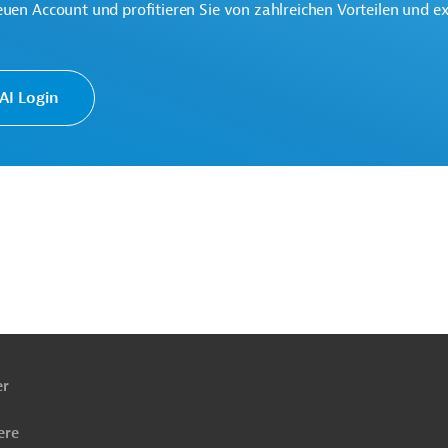
euen Account und profitieren Sie von zahlreichen Vorteilen und e
rkehr
Projekte
I Login
ach
ben
er
ere