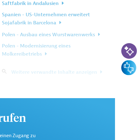
Saftfabrik in Andalusien
Spanien - US-Unternehmen erweitert
Sojafabrik in Barcelona
Polen - Ausbau eines Wurstwarenwerks
KI-Su
Polen - Modernisierung eines
Molkereibetriebs
Feedba
Weitere verwandte Inhalte anzeigen
urufen
keinen Zugang zu