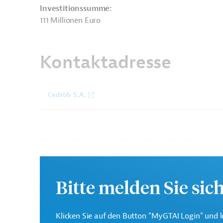
Investitionssumme:
111 Millionen Euro
Kontaktadresse
Cedrob S.A.
Polen
Nahrungsmittel, Getränke
Nahrungsm
Bau, übergreifend
Projekte
Bitte melden Sie sic
Klicken Sie auf den Button "MyGTAI Login" und l