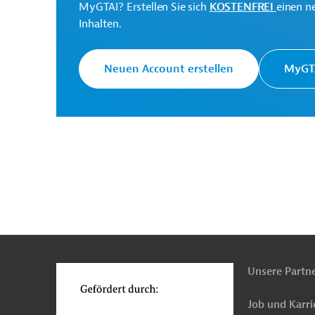
MyGTAI? Erstellen Sie sich
KOSTENFREI
einen n
Inhalten.
Neuen Account erstellen
MyGTA
n
Funktionen
o
Unsere Partn
Job und Karri