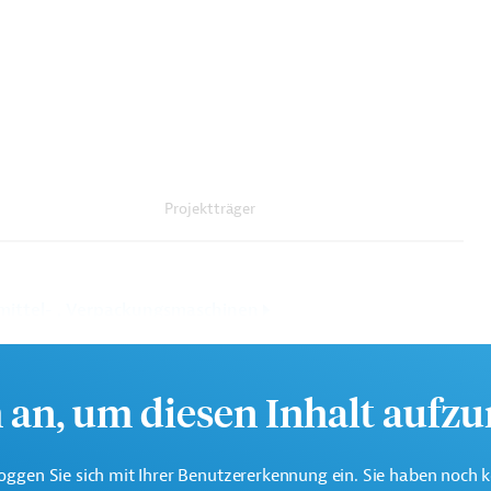
Projektträger
ittel- , Verpackungsmaschinen
h an, um diesen Inhalt aufz
oggen Sie sich mit Ihrer Benutzererkennung ein. Sie haben noch 