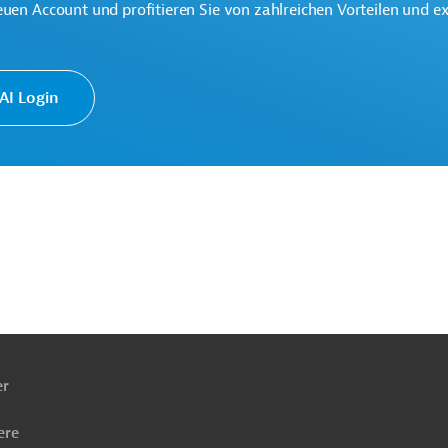
euen Account und profitieren Sie von zahlreichen Vorteilen und e
I Login
ach
ben
er
ere