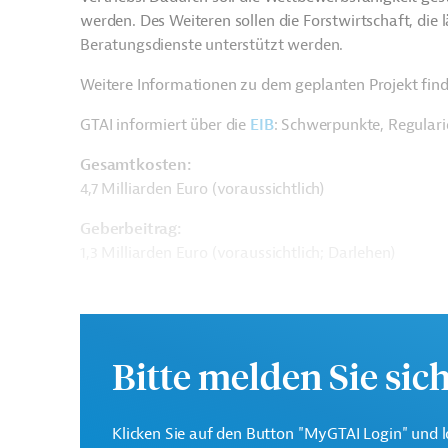
werden. Des Weiteren sollen die Forstwirtschaft, die
Beratungsdienste unterstützt werden.
Weitere Informationen zu dem geplanten Projekt find
GTAI informiert über die
EIB
: Schwerpunkte, Regular
Gesamtkosten:
4,7 Milliarden Euro (voraussichtlich)
Geberbeitrag:
1,3 Milliarden Euro (voraussichtlich; Darlehen)
Kontaktadressen
Bitte melden Sie sic
Klicken Sie auf den Button "MyGTAI Login" und l