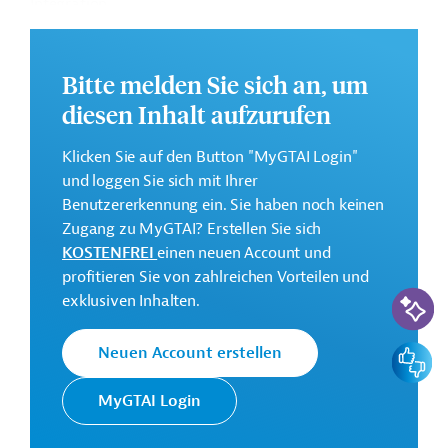
Integration.
Das vollständige Strategiepapier steht zum Download
bereit.
Bitte melden Sie sich an, um
diesen Inhalt aufzurufen
Kontaktadresse
Klicken Sie auf den Button "MyGTAI Login"
und loggen Sie sich mit Ihrer
Benutzererkennung ein. Sie haben noch keinen
Zugang zu MyGTAI? Erstellen Sie sich
Europäische
Die EBRD finanziert
KOSTENFREI
einen neuen Account und
Bank für
Investitionsvorhaben in
profitieren Sie von zahlreichen Vorteilen und
Wiederaufbau
Mitteleuropa, Zentralasien und im
KI-Suc
exklusiven Inhalten.
und
südlichen und östlichen
Entwicklung
Mittelmeerraum und hat zum Ziel,
Feedbac
Neuen Account erstellen
(EBRD)
den Privatsektor zu stärken.
MyGTAI Login
Originaldokument: