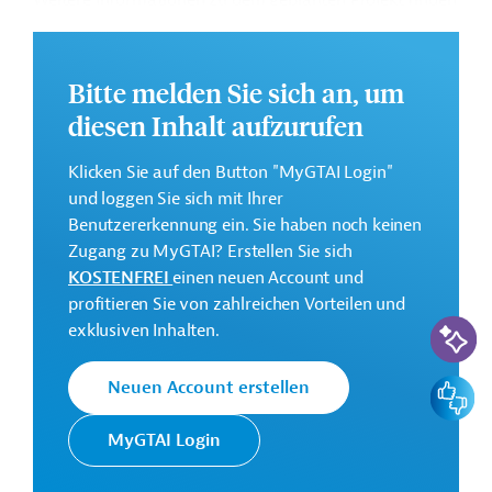
Weitere Informationen zu dem geplanten Projekt finden
Sie auf der
Webseite der EIB
.
GTAI informiert über die
EIB
: Schwerpunkte, Regularien
Bitte melden Sie sich an, um
und praktische Hinweise zur Geschäftsanbahnung.
diesen Inhalt aufzurufen
Gesamtkosten:
1210 Millionen Euro (voraussichtlich)
Klicken Sie auf den Button "MyGTAI Login"
Geberbeitrag:
und loggen Sie sich mit Ihrer
605 Millionen Euro (voraussichtlich; Darlehen)
Benutzererkennung ein. Sie haben noch keinen
Zugang zu MyGTAI? Erstellen Sie sich
KOSTENFREI
einen neuen Account und
Kontaktadressen
profitieren Sie von zahlreichen Vorteilen und
KI-Suc
exklusiven Inhalten.
Feedbac
Neuen Account erstellen
Die EIB vertritt die
MyGTAI Login
wirtschaftlichen Interessen der
Europäische
EU durch Kreditvergabe an alle