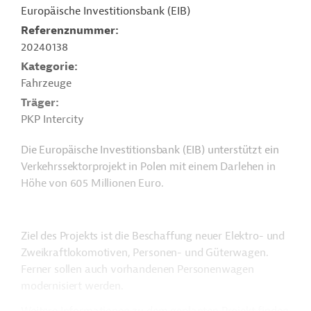
Europäische Investitionsbank (EIB)
Referenznummer
20240138
Kategorie
Fahrzeuge
Träger
PKP Intercity
Die Europäische Investitionsbank (EIB) unterstützt ein
Verkehrssektorprojekt in Polen mit einem Darlehen in
Höhe von 605 Millionen Euro.
Ziel des Projekts ist die Beschaffung neuer Elektro- und
Zweikraftlokomotiven, Personen- und Güterwagen.
Ferner sollen auch vorhandenen Personenwagen
modernisiert werden.