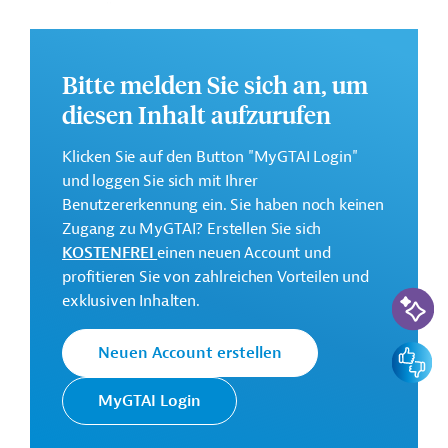
Radwege, ÖPNV-Infrastruktur, Modernisierung
städtischer Straßen).
Weitere Informationen zu dem geplanten Projekt finden
Bitte melden Sie sich an, um
Sie auf der
Webseite der EIB
.
diesen Inhalt aufzurufen
GTAI informiert über die
EIB
: Schwerpunkte, Regularien
und praktische Hinweise zur Geschäftsanbahnung.
Klicken Sie auf den Button "MyGTAI Login"
und loggen Sie sich mit Ihrer
Gesamtkosten:
Benutzererkennung ein. Sie haben noch keinen
308 Millionen Euro (voraussichtlich)
Zugang zu MyGTAI? Erstellen Sie sich
Geberbeitrag:
KOSTENFREI
einen neuen Account und
154 Millionen Euro (voraussichtlich; Darlehen)
profitieren Sie von zahlreichen Vorteilen und
KI-Suc
exklusiven Inhalten.
Kontaktadressen
Feedbac
Neuen Account erstellen
MyGTAI Login