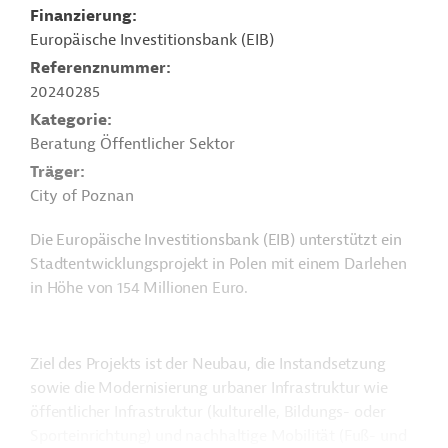
Finanzierung
Europäische Investitionsbank (EIB)
Referenznummer
20240285
Kategorie
Beratung Öffentlicher Sektor
Träger
City of Poznan
Die Europäische Investitionsbank (EIB) unterstützt ein
Stadtentwicklungsprojekt in Polen mit einem Darlehen
in Höhe von 154 Millionen Euro.
Ziel des Projekts ist der Neubau, die Instandsetzung
sowie die Modernisierung urbaner Infrastruktur wie
öffentlicher Infrastruktur (kulturelle, Bildungs- oder
Sporteinrichtung)
und nachhaltige Mobilität (Fuß- und