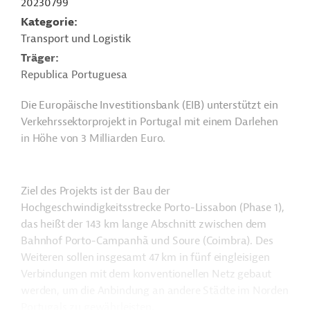
20230799
Kategorie
Transport und Logistik
Träger
Republica Portuguesa
Die Europäische Investitionsbank (EIB) unterstützt ein
Verkehrssektorprojekt in Portugal mit einem Darlehen
in Höhe von 3 Milliarden Euro.
Ziel des Projekts ist der Bau der
Hochgeschwindigkeitsstrecke Porto-Lissabon (Phase 1),
das heißt der 143 km lange Abschnitt zwischen dem
Bahnhof Porto-Campanhã und Soure (Coimbra). Des
Weiteren sollen insgesamt 47 km in fünf eingleisigen
Verbindungen mit dem konventionellen Netz gebaut
werden, um die Anbindung an andere Städte im Norden
Portugals zu gewährleisten.