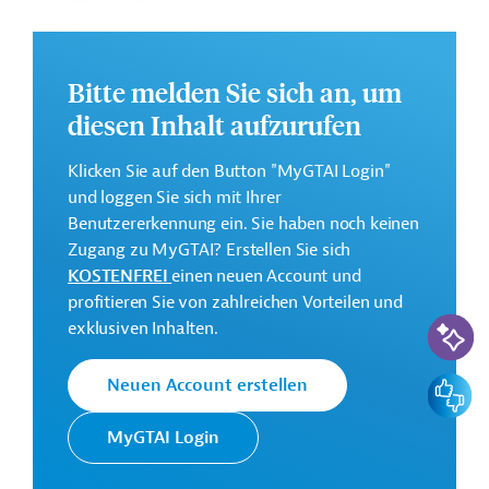
Weitere Informationen zu dem geplanten Projekt finden
Sie auf der
Webseite der EIB
.
Bitte melden Sie sich an, um
GTAI informiert über die
EIB
: Schwerpunkte, Regularien
diesen Inhalt aufzurufen
und praktische Hinweise zur Geschäftsanbahnung.
Gesamtkosten:
Klicken Sie auf den Button "MyGTAI Login"
6,122 Milliarden Euro (voraussichtlich)
und loggen Sie sich mit Ihrer
Benutzererkennung ein. Sie haben noch keinen
Geberbeitrag:
Zugang zu MyGTAI? Erstellen Sie sich
3 Milliarden Euro (voraussichtlich; Darlehen)
KOSTENFREI
einen neuen Account und
profitieren Sie von zahlreichen Vorteilen und
Kontaktadressen
KI-Suc
exklusiven Inhalten.
Feedbac
Neuen Account erstellen
MyGTAI Login
Die EIB vertritt die
wirtschaftlichen Interessen der