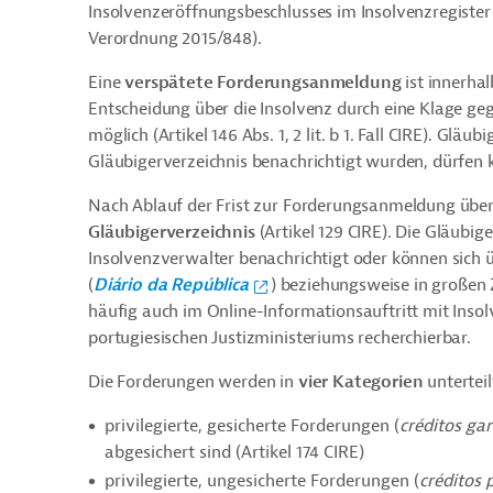
Insolvenzeröffnungsbeschlusses im Insolvenzregister 
Verordnung 2015/848).
Eine
verspätete Forderungsanmeldung
ist innerha
Entscheidung über die Insolvenz durch eine Klage ge
möglich (Artikel 146 Abs. 1, 2 lit. b 1. Fall CIRE). Gläu
Gläubigerverzeichnis benachrichtigt wurden, dürfen k
Nach Ablauf der Frist zur Forderungsanmeldung über
Gläubigerverzeichnis
(Artikel 129 CIRE). Die Gläubi
Insolvenzverwalter benachrichtigt oder können sich ü
(
Diário da República
)
beziehungsweise
in großen 
häufig auch im Online-Informationsauftritt mit Ins
portugiesischen Justizministeriums recherchierbar.
Die Forderungen werden in
vier Kategorien
unterteil
privilegierte, gesicherte Forderungen (
créditos ga
abgesichert sind (Artikel 174 CIRE)
privilegierte, ungesicherte Forderungen (
créditos 