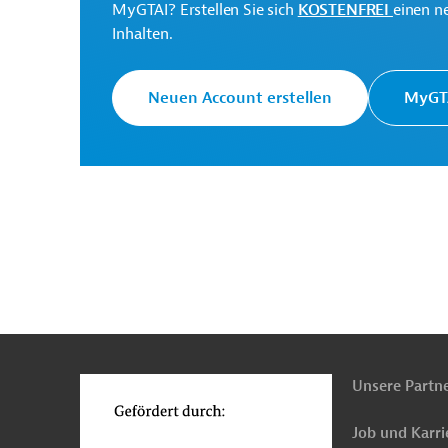
MyGTAI? Erstellen Sie sich
KOSTENFREI
einen n
Inhalten.
Rwanda Energy Group
Projektträger
(REG)
Neuen Account erstellen
MyGTA
Originaldokument:
Download
PRO202509151928596 (1)
n
(PDF; 1,1 MB)
Funktionen
o
Unsere Partn
Ruanda
Stromübertragung, -verteilung, Netz
Job und Karri