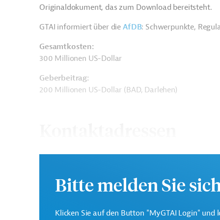
Originaldokument, das zum Download bereitsteht.
GTAI informiert über die
AfDB
: Schwerpunkte, Regul
Gesamtkosten:
300 Millionen US-Dollar
Geberbeitrag:
200 Millionen US-Dollar (BAD, Darlehen)
Kontaktadressen
Bitte melden Sie sic
Afrikanische
Die AfDB setzt sich fü
Entwicklungsbank (AfDB)
Förderung eines nachha
Klicken Sie auf den Button "MyGTAI Login" und l