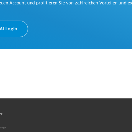
euen Account und profitieren Sie von zahlreichen Vorteilen und e
I Login
ach
ben
er
e
Solarenergie
Mess-, Regeltechnik
ere