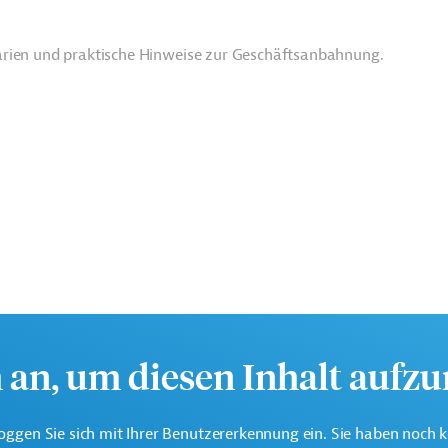
arien und praktische Hinweise zur Geschäftsanbahnung.
h an, um diesen Inhalt aufz
r die Bekämpfung von Armut und Ungleichheit sowie die
ltigen Wirtschaftswachstums ein.
oggen Sie sich mit Ihrer Benutzererkennung ein. Sie haben noch 