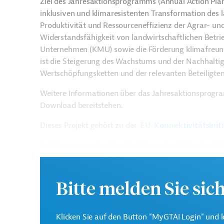
Ziel des Jahresaktionsprogramms (Annual Action Pla
inklusiven und klimaresistenten Transformation des l
Produktivität und Ressourceneffizienz der Agrar- u
Widerstandsfähigkeit von landwirtschaftlichen Betr
Unternehmen (
KMU) sowie die Förderung klimafreu
ist die Steigerung des Wachstums und der Nachhaltigk
Wertschöpfungsketten und der relevanten Beteiligte
Weitere Informationen über das Jahresaktionsprogr
Download bereitstehen.
Dieses Projekt gehört zu der
EU-Konnektivitätsinit
Bei Fragen wenden Sie sich bitte an das Brüsseler B
Gesamtkosten:
40 Millionen Euro
Bitte melden Sie sic
Geberbeitrag:
40 Millionen Euro
Klicken Sie auf den Button "MyGTAI Login" und l