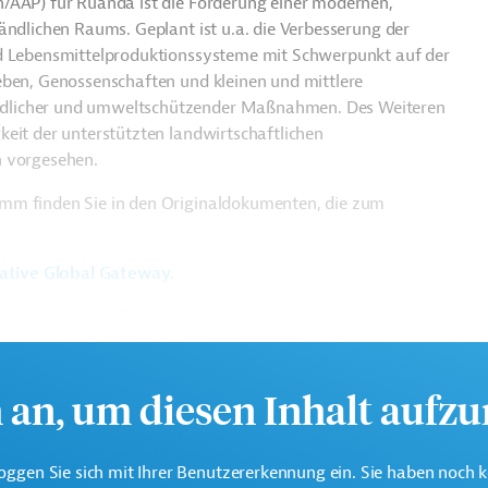
n/AAP) für Ruanda ist die Förderung einer modernen,
ändlichen Raums. Geplant ist u.a. die Verbesserung der
nd Lebensmittelproduktionssysteme mit Schwerpunkt auf der
ieben, Genossenschaften und k
leinen und mittlere
ndlicher und umweltschützender Maßnahmen. Des Weiteren
eit der unterstützten landwirtschaftlichen
n vorgesehen.
amm finden Sie in den Originaldokumenten, die zum
iative Global Gateway
.
üro von Germany Trade & Invest unter projekte@gtai.de.
h an, um diesen Inhalt aufz
oggen Sie sich mit Ihrer Benutzererkennung ein. Sie haben noch 