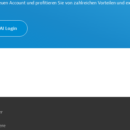
euen Account und profitieren Sie von zahlreichen Vorteilen und e
I Login
ationale Partnerschaften (GD INTPA)
ach
ben
er
ere