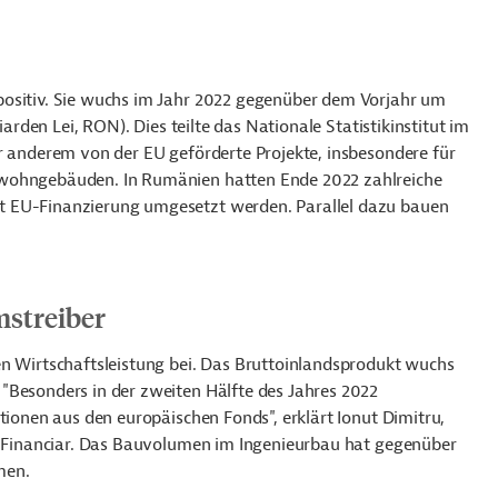
positiv. Sie wuchs im Jahr 2022 gegenüber dem Vorjahr um
iarden Lei, RON). Dies teilte das Nationale Statistikinstitut im
r anderem von der EU geförderte Projekte, insbesondere für
twohngebäuden. In Rumänien hatten Ende 2022 zahlreiche
t EU-Finanzierung umgesetzt werden. Parallel dazu bauen
mstreiber
en Wirtschaftsleistung bei. Das Bruttoinlandsprodukt wuchs
"Besonders in der zweiten Hälfte des Jahres 2022
tionen aus den europäischen Fonds", erklärt Ionut Dimitru,
ul Financiar. Das Bauvolumen im Ingenieurbau hat gegenüber
men.