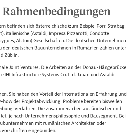
d Rahmenbedingungen
n befinden sich österreichische (zum Beispiel Porr, Strabag,
at), italienische (Astaldi, Impresa Pizzarotti, Condotte
Bouygues, Alstom) Gesellschaften. Die deutschen Unternehmen
 Zu den deutschen Bauunternehmen in Rumänien zählen unter
d Züblin.
ionale Joint Ventures. Die Arbeiten an der Donau-Hängebrücke
e IHI Infrastructure Systems Co. Ltd. Japan und Astaldi
en. Sie haben den Vorteil der internationalen Erfahrung und
-how der Projektabwicklung. Probleme bereiten bisweilen
eibungsverfahren. Die Zusammenarbeit ausländischer und
altet, je nach Unternehmensphilosophie und Bausegment. Bei
Subunternehmen mit rumänischen Architekten oder
uvorschriften eingebunden.