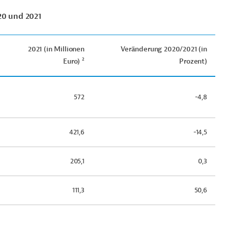
20 und 2021
2021 (in Millionen
Veränderung 2020/2021 (in
2
Euro)
Prozent)
572
-4,8
421,6
-14,5
205,1
0,3
111,3
50,6