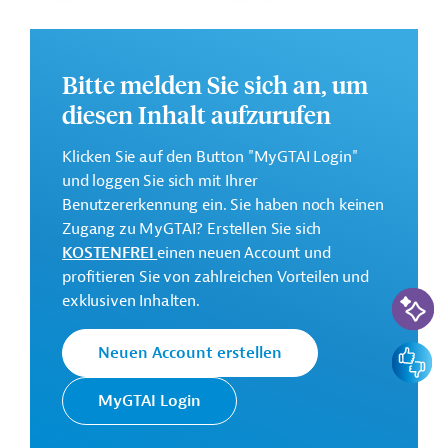
455 Millionen Euro (voraussichtlich)
Geberbeitrag:
305 Millionen Euro (voraussichtlich; Darlehen)
Bitte melden Sie sich an, um
diesen Inhalt aufzurufen
Kontaktadresse
Klicken Sie auf den Button "MyGTAI Login"
und loggen Sie sich mit Ihrer
Benutzererkennung ein. Sie haben noch keinen
Die EIB vertritt die
Zugang zu MyGTAI? Erstellen Sie sich
wirtschaftlichen Interessen der EU
KOSTENFREI
einen neuen Account und
Europäische
durch Kreditvergabe an alle
profitieren Sie von zahlreichen Vorteilen und
Investitionsbank
Mitgliedsländer und unterstützt
KI-Suc
exklusiven Inhalten.
(EIB)
die Entwicklungs- und
Kooperationspolitik der EU mit
Feedbac
Neuen Account erstellen
Investitionen in Drittstaaten.
MyGTAI Login
Rumänien
Hochbau