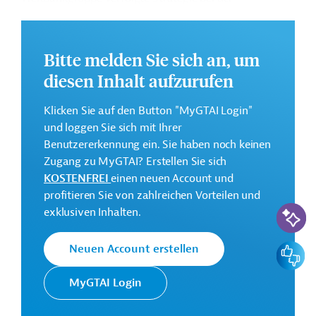
Unterstützung des Landes.
Das vollständige Strategiepapier steht zum Download
Bitte melden Sie sich an, um
bereit.
diesen Inhalt aufzurufen
Kontaktadresse
Klicken Sie auf den Button "MyGTAI Login"
und loggen Sie sich mit Ihrer
Benutzererkennung ein. Sie haben noch keinen
Zugang zu MyGTAI? Erstellen Sie sich
KOSTENFREI
einen neuen Account und
Die Weltbankgruppe ist eine der
profitieren Sie von zahlreichen Vorteilen und
Weltbank
weltweit größten multilateralen
KI-Suc
exklusiven Inhalten.
Entwicklungsorganisationen.
Feedbac
Neuen Account erstellen
Originaldokument:
MyGTAI Login
Download