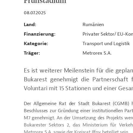
Frühstadium
08.07.2025
Land
Rumänien
Finanzierung
Privater Sektor/ EU-Ko
Kategorie
Transport und Logistik
Träger
Metrorex S.A.
Es ist weiterer Meilenstein für die gepl
Bukarest genehmigt die Partnerschaft 
Voluntari mit 15 Stationen und einer Gesa
Der Allgemeine Rat der Stadt Bukarest (CGMB) 
Beschlusses zur Gründung einer institutionellen P
M7 genehmigt. An der Umsetzung des Projekts werd
Bukarester Sektors 2, das Ministerium für Verke
Metrorex S.A. sowie der Kreisrat Ilfov beteiligt sein.