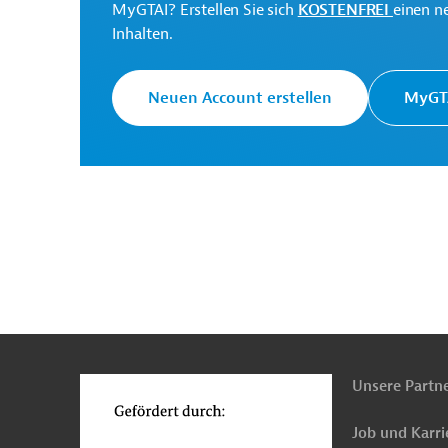
MyGTAI? Erstellen Sie sich
KOSTENFREI
einen n
Nach ersten Schätzungen könnten sich die Gesamtko
Inhalten.
Milliarden Euro belaufen.
Neuen Account erstellen
MyGTA
Kontaktadressen:
Str. Fabrica de Chibrituri
Rathaus Sektor 5
n
Funktionen
Mail:
primarie@sector5
o
Blvd. Dinicu Golescu, nr.
Metrorex S.A.
Unsere Partn
contact@metrorex.ro
Job und Karri