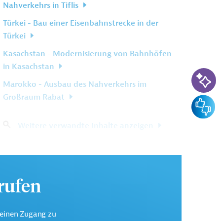
Nahverkehrs in Tiflis
Türkei - Bau einer Eisenbahnstrecke in der
Türkei
Kasachstan - Modernisierung von Bahnhöfen
in Kasachstan
KI-Su
Marokko - Ausbau des Nahverkehrs im
Großraum Rabat
Feedba
Weitere verwandte Inhalte anzeigen
urufen
keinen Zugang zu