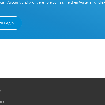
euen Account und profitieren Sie von zahlreichen Vorteilen und e
sten für die Realisierung der neuen U-Bahnlinie auf über 2
I Login
, nr. 9-11, sector 5, București, Website:
https://sector5.ro/;
E-
ach
.ro
; Telefonnummer: 021.314.46.80
ben
 38, sector 1, Bucuresti; Webseite:
www.metrorex.ro
; E-Mail:
er
; Telefonnummer: 021.319.36.01
ere