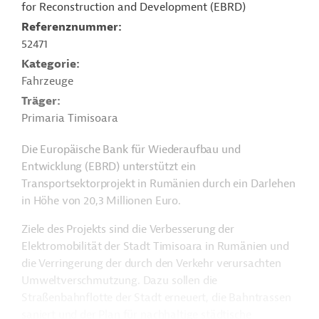
for Reconstruction and Development (EBRD)
Referenznummer
52471
Kategorie
Fahrzeuge
Träger
Primaria Timisoara
Die Europäische Bank für Wiederaufbau und
Entwicklung (EBRD) unterstützt ein
Transportsektorprojekt in Rumänien durch ein Darlehen
in Höhe von 20,3 Millionen Euro.
Ziele des Projekts sind die Verbesserung der
Elektromobilität der Stadt Timisoara in Rumänien und
die Verringerung der durch den Verkehr verursachten
Umweltverschmutzung. Dazu sollen die
Straßenbahnflotte der Stadt erneuert, die Bahntrassen
saniert und der Plan für nachhaltige städtische