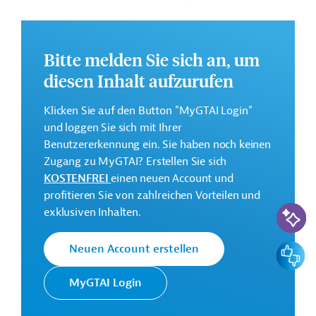
Mobilität der Stadt aktualisiert werden.
Weitere Informationen zu dem geplanten
Entwicklungsprojekt finden Sie auf der
Webseite der
Bitte melden Sie sich an, um
EBRD.
diesen Inhalt aufzurufen
Gesamtkosten:
Klicken Sie auf den Button "MyGTAI Login"
86,7 Millionen Euro
und loggen Sie sich mit Ihrer
Geberbeitrag:
Benutzererkennung ein. Sie haben noch keinen
20,3 Millionen Euro (Darlehen)
Zugang zu MyGTAI? Erstellen Sie sich
KOSTENFREI
einen neuen Account und
Kontaktadressen
profitieren Sie von zahlreichen Vorteilen und
KI-Suc
exklusiven Inhalten.
Feedbac
Neuen Account erstellen
Europäische
Die EBRD finanziert
Bank für
Investitionsvorhaben in
MyGTAI Login
Wiederaufbau
Mitteleuropa, Zentralasien und im
und
südlichen und östlichen