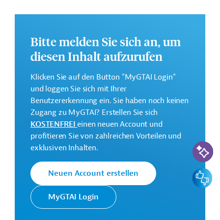
Transparenz der Verwaltung öffentlicher Mittel erhöht
werden.
Die Durchführung des Projekts ist von Januar 2024 bis
Bitte melden Sie sich an, um
Dezember 2027 geplant.
diesen Inhalt aufzurufen
Weitere Informationen zu dem Entwicklungsprojekt
finden Sie auf der
Webseite der AfDB
und im
Klicken Sie auf den Button "MyGTAI Login"
Originaldokument, das zum Download bereitsteht.
und loggen Sie sich mit Ihrer
Benutzererkennung ein. Sie haben noch keinen
GTAI informiert über die
AfDB
: Schwerpunkte,
Zugang zu MyGTAI? Erstellen Sie sich
Regularien und praktische Hinweise zur
KOSTENFREI
einen neuen Account und
Geschäftsanbahnung.
profitieren Sie von zahlreichen Vorteilen und
KI-Suc
Gesamtkosten:
exklusiven Inhalten.
7,3 Millionen US-Dollar
Feedbac
Neuen Account erstellen
Geberbeitrag:
6,6 Millionen US-Dollar (FAD, Zuschuss)
MyGTAI Login
Kontaktadressen