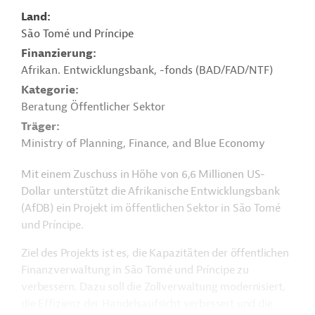
Land
São Tomé und Príncipe
Finanzierung
Afrikan. Entwicklungsbank, -fonds (BAD/FAD/NTF)
Kategorie
Beratung Öffentlicher Sektor
Träger
Ministry of Planning, Finance, and Blue Economy
Mit einem Zuschuss in Höhe von 6,6 Millionen US-
Dollar unterstützt die Afrikanische Entwicklungsbank
(AfDB) ein Projekt im öffentlichen Sektor in São Tomé
und Príncipe
.
Ziel des Projekts ist es, die Kapazitäten der öffentlichen
Finanzverwaltung in São Tomé
und Príncipe
zu
verbessern. Dazu soll die Zollverwaltung modernisiert,
die Effizienz der Handelsaufsicht verbessert und die