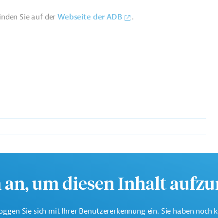
inden Sie auf der
Webseite der ADB
.
e multilaterale Finanzierungsinstitution für Projekte in der
.
h an, um diesen Inhalt aufz
oggen Sie sich mit Ihrer Benutzererkennung ein. Sie haben noch 