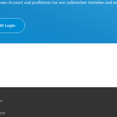
euen Account und profitieren Sie von zahlreichen Vorteilen und e
erung
Öffentliche Finanzen, Staatshaushalt
I Login
jekte
ach
ben
er
ere