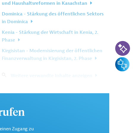
und Haushaltsreformen in Kasachstan
Dominica - Stärkung des öffentlichen Sektors
in Dominica
Kenia - Stärkung der Wirtschaft in Kenia, 2.
Phase
KI-Su
Kirgisistan - Modernisierung der öffentlichen
Finanzverwaltung in Kirgisistan, 2. Phase
Feedba
Weitere verwandte Inhalte anzeigen
urufen
keinen Zugang zu