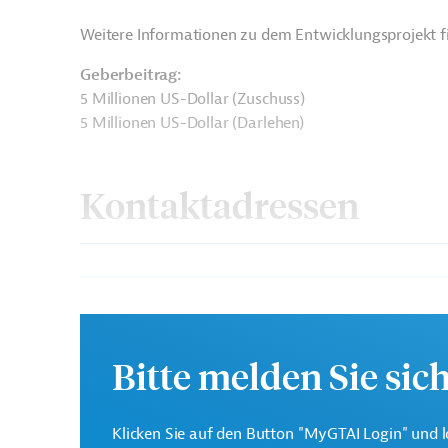
Weitere Informationen zu dem Entwicklungsprojekt f
Geberbeitrag:
5 Millionen US-Dollar (Zuschuss)
5 Millionen US-Dollar (Darlehen)
Kontaktadressen
Asiatische
Die ADB ist die wichtigst
Entwicklungsbank (ADB)
Region Asien und Pazifik
Bitte melden Sie sic
Ministry of Finance and
Projektträger
Klicken Sie auf den Button "MyGTAI Login" und l
Treasury