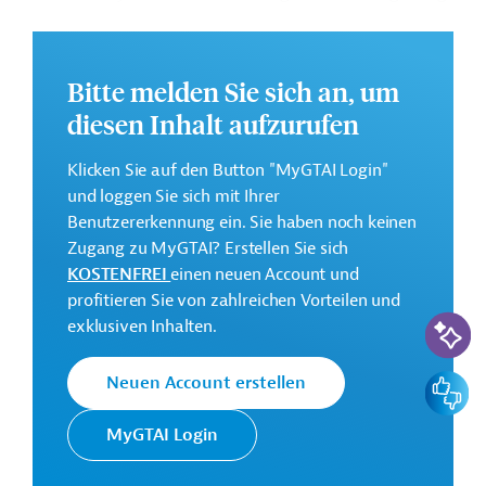
bei der Verbesserung der beruflichen Qualifikationen
und Produktivität von armen und gefährdeten
Mädchen und Frauen, sowie der Stärkung der sozialen
Bitte melden Sie sich an, um
Schutzsysteme.
diesen Inhalt aufzurufen
Die Durchführung des Projekts ist von März 2024 bis
Juni 2028 geplant.
Klicken Sie auf den Button "MyGTAI Login"
und loggen Sie sich mit Ihrer
Weitere Informationen zu dem Entwicklungsprojekt
Benutzererkennung ein. Sie haben noch keinen
finden Sie auf der
Webseite der Weltbankgruppe
Zugang zu MyGTAI? Erstellen Sie sich
und im Originaldokument, das zum Download
KOSTENFREI
einen neuen Account und
bereitsteht.
profitieren Sie von zahlreichen Vorteilen und
KI-Suc
GTAI informiert über die
W
eltbankgruppe
:
exklusiven Inhalten.
Schwerpunkte, Regularien und praktische Hinweise zur
Geschäftsanbahnung.
Feedbac
Neuen Account erstellen
Gesamtkosten:
MyGTAI Login
157 Millionen US-Dollar
Geberbeitrag: