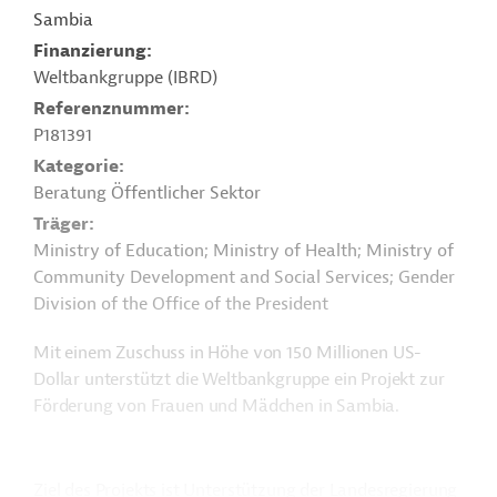
Sambia
Finanzierung
Weltbankgruppe (IBRD)
Referenznummer
P181391
Kategorie
Beratung Öffentlicher Sektor
Träger
Ministry of Education; Ministry of Health; Ministry of
Community Development and Social Services; Gender
Division of the Office of the President
Mit einem Zuschuss in Höhe von 150 Millionen US-
Dollar unterstützt die Weltbankgruppe ein Projekt zur
Förderung von Frauen und Mädchen in Sambia.
Ziel des Projekts ist Unterstützung der Landesregierung