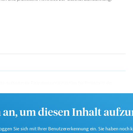
te multilaterale Finanzierungsinstitution für Projekte in der
k.
h an, um diesen Inhalt aufz
oggen Sie sich mit Ihrer Benutzererkennung ein. Sie haben noch 