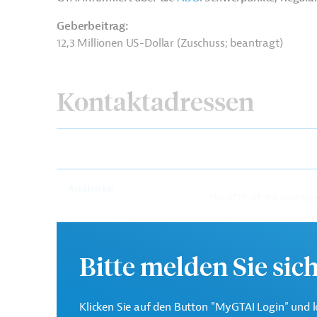
Geberbeitrag:
12,3 Millionen US-Dollar (Zuschuss; beantragt)
Kontaktadressen
Asiatische
Die ADB ist die wichtigs
Entwicklungsbank (ADB)
Region Asien und Pazifi
Bitte melden Sie sic
Ministry of Finance
Projektträger
Klicken Sie auf den Button "MyGTAI Login" und l