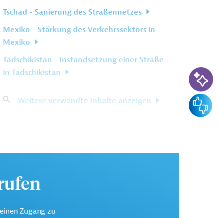
Tschad - Sanierung des Straßennetzes
Mexiko - Stärkung des Verkehrssektors in
Mexiko
Tadschikistan - Instandsetzung einer Straße
KI-Su
in Tadschikistan
Feedba
Weitere verwandte Inhalte anzeigen
urufen
keinen Zugang zu