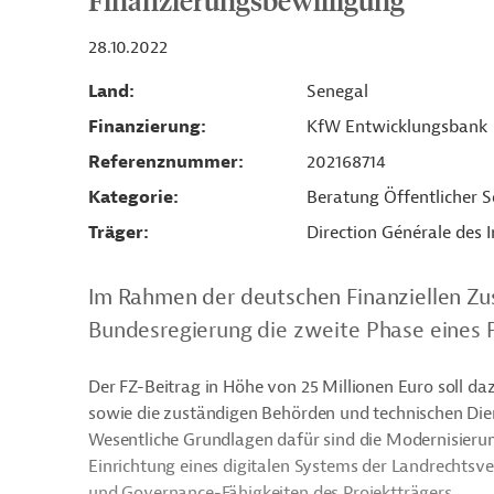
Finanzierungsbewilligung
28.10.2022
Land
Senegal
Finanzierung
KfW Entwicklungsbank
Referenznummer
202168714
Kategorie
Beratung Öffentlicher S
Träger
Direction Générale des 
Im Rahmen der deutschen Finanziellen Zu
Bundesregierung die zweite Phase eines P
Der FZ-Beitrag in Höhe von 25 Millionen Euro soll d
sowie die zuständigen Behörden und technischen Dien
Wesentliche Grundlagen dafür sind die Modernisierun
Einrichtung eines digitalen Systems der Landrechts
und Governance-Fähigkeiten des Projektträgers.