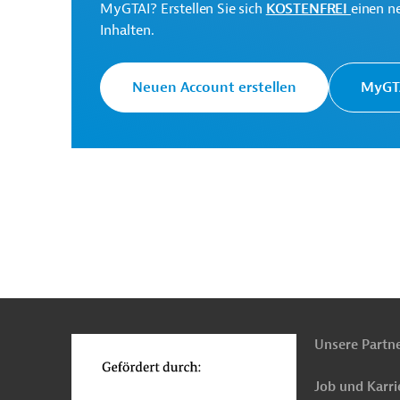
MyGTAI? Erstellen Sie sich
KOSTENFREI
einen n
(DGID)
Inhalten.
Neuen Account erstellen
MyGTA
Senegal
Öffentliche Verwaltung und Regierun
Beratung, Planung und Forschung, übergreifend
Öffentlicher Sektor, übergreifend
Projekte
n
Funktionen
o
Unsere Partn
Job und Karri