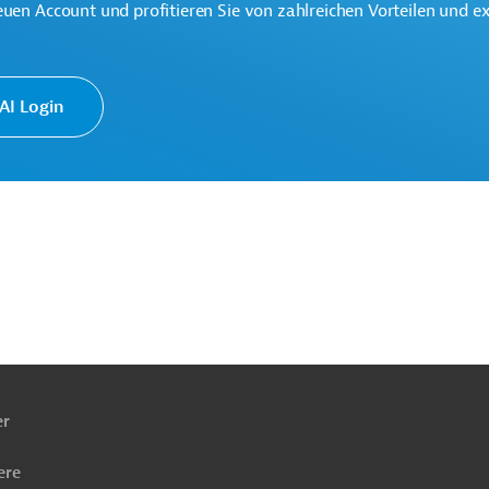
euen Account und profitieren Sie von zahlreichen Vorteilen und e
I Login
g
Vermessung, Geologie
Unternehmensberatung
ach
ben
er
ere