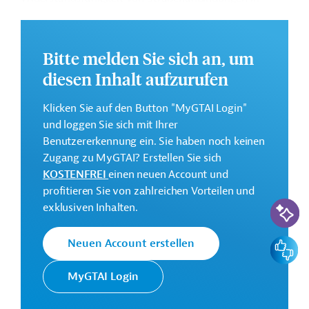
ausgewählten landwirtschaftlichen Gebieten des
Senegals. Des Weiteren ist der Aufbau von
organisatorischen Fachkompetenzen im Bereich der
Bitte melden Sie sich an, um
Straßenverkehrssicherheit vorgesehen.
diesen Inhalt aufzurufen
Weitere Informationen zu dem Entwicklungsprojekt
finden Sie auf der
Webseite der Weltbankgruppe
Klicken Sie auf den Button "MyGTAI Login"
und im Originaldokument, das zum Download
und loggen Sie sich mit Ihrer
bereitsteht.
Benutzererkennung ein. Sie haben noch keinen
Zugang zu MyGTAI? Erstellen Sie sich
GTAI informiert über die
W
eltbankgruppe
:
KOSTENFREI
einen neuen Account und
Schwerpunkte, Regularien und praktische Hinweise zur
profitieren Sie von zahlreichen Vorteilen und
Geschäftsanbahnung.
KI-Suc
exklusiven Inhalten.
Gesamtkosten:
140 Millionen US-Dollar
Feedbac
Neuen Account erstellen
Geberbeitrag:
MyGTAI Login
140 Millionen US-Dollar (IDA, Kredit; beantragt)