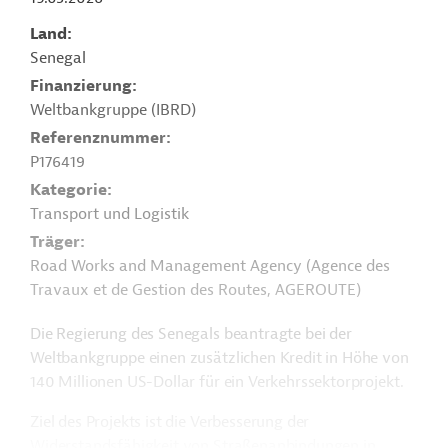
Land
Senegal
Finanzierung
Weltbankgruppe (IBRD)
Referenznummer
P176419
Kategorie
Transport und Logistik
Träger
Road Works and Management Agency (Agence des
Travaux et de Gestion des Routes, AGEROUTE)
Die Regierung des Senegals beantragte bei der
Weltbankgruppe einen zusätzlichen Kredit in Höhe von
140 Millionen US-Dollar für ein Verkehrssektorprojekt.
Ziel des Projekts ist die Verbesserung der
Widerstandsfähigkeit von Straßenanbindungen in