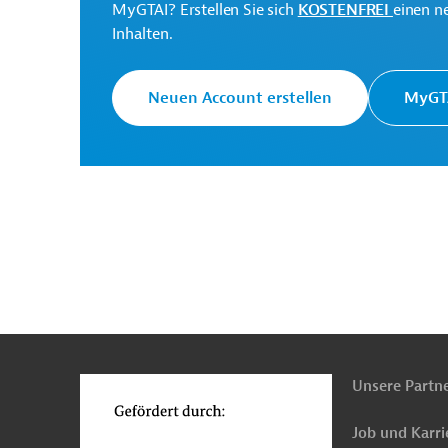
MyGTAI? Erstellen Sie sich
KOSTENFREI
einen n
Inhalten.
AUS20230405989358 (2)
(PDF; 295,6 KB)
Neuen Account erstellen
MyGTA
Serbien
Finanzwesen
Finanzwesen, übergr
Projektmanagement, Evaluierung
Fortbildung
Luft-, Klimaschutz
Marketing, Marktforschun
Sozialverträglichkeit
Ausschreibungen
n
Funktionen
o
Unsere Partn
Job und Karri