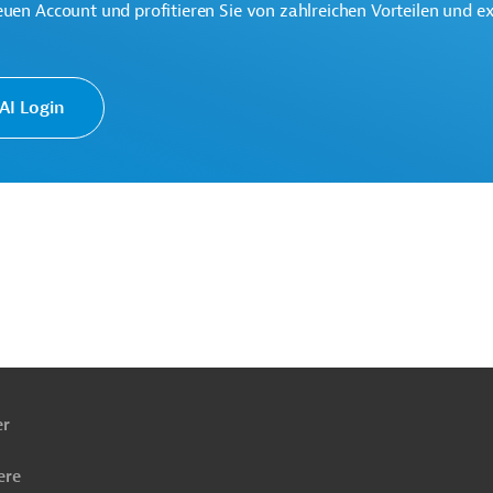
euen Account und profitieren Sie von zahlreichen Vorteilen und e
I Login
eifend
Finanzierung
Banken, Kreditinstitute
, Schulung
Umweltverträglichkeit
g
Wirtschaftsprüfung, Audit
ach
ben
er
ere