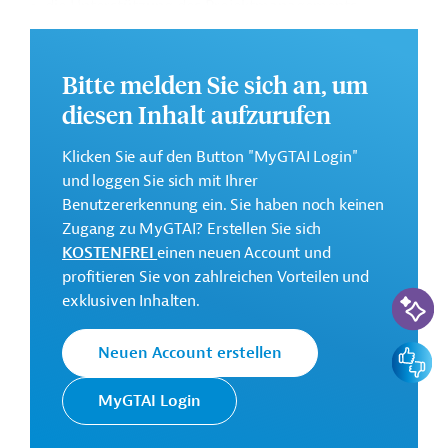
die Unterstützung des Projektmanagements.
Die Durchführung des Projekts ist geplant von 2022 bis
2028.
Bitte melden Sie sich an, um
diesen Inhalt aufzurufen
Weitere Informationen zu dem Entwicklungsprojekt
finden Sie im Originaldokument, das zum Download
Klicken Sie auf den Button "MyGTAI Login"
bereitsteht.
und loggen Sie sich mit Ihrer
Gesamtkosten:
Benutzererkennung ein. Sie haben noch keinen
300 Millionen US-Dollar
Zugang zu MyGTAI? Erstellen Sie sich
KOSTENFREI
einen neuen Account und
Geberbeitrag:
profitieren Sie von zahlreichen Vorteilen und
100 Millionen US-Dollar (IBRD, Darlehen)
KI-Suc
exklusiven Inhalten.
Kontaktadressen
Feedbac
Neuen Account erstellen
MyGTAI Login
Die Weltbankgruppe ist eine der