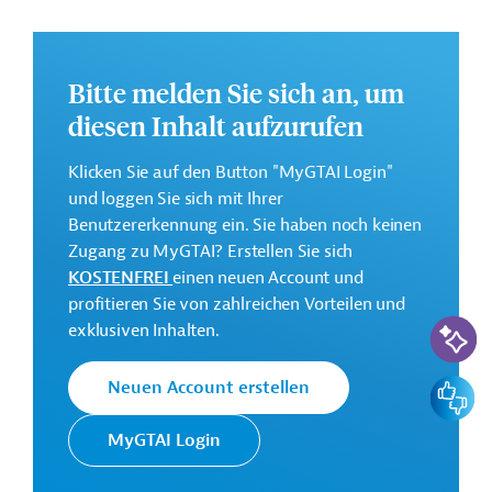
Gesamtkosten:
2,78 Milliarden Euro (voraussichtlich)
Bitte melden Sie sich an, um
Geberbeitrag:
1,1 Milliarden Euro (voraussichtlich; Darlehen)
diesen Inhalt aufzurufen
Klicken Sie auf den Button "MyGTAI Login"
Kontaktadressen
und loggen Sie sich mit Ihrer
Benutzererkennung ein. Sie haben noch keinen
Zugang zu MyGTAI? Erstellen Sie sich
KOSTENFREI
einen neuen Account und
Die EIB vertritt die
profitieren Sie von zahlreichen Vorteilen und
wirtschaftlichen Interessen der EU
KI-Suc
exklusiven Inhalten.
Europäische
durch Kreditvergabe an alle
Investitionsbank
Mitgliedsländer und unterstützt
Feedbac
Neuen Account erstellen
(EIB)
die Entwicklungs- und
Kooperationspolitik der EU mit
MyGTAI Login
Investitionen in Drittstaaten.