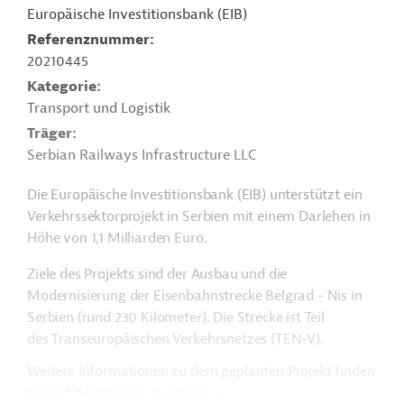
Europäische Investitionsbank (EIB)
Referenznummer
20210445
Kategorie
Transport und Logistik
Träger
Serbian Railways Infrastructure LLC
Die Europäische Investitionsbank (EIB) unterstützt ein
Verkehrssektorprojekt in Serbien mit einem Darlehen in
Höhe von 1,1 Milliarden Euro.
Ziele des Projekts sind der Ausbau und die
Modernisierung der Eisenbahnstrecke Belgrad - Nis in
Serbien (rund 230 Kilometer). Die Strecke ist Teil
des Transeuropäischen Verkehrsnetzes (TEN-V).
Weitere Informationen zu dem geplanten Projekt finden
Sie auf der
Webseite der EIB
.