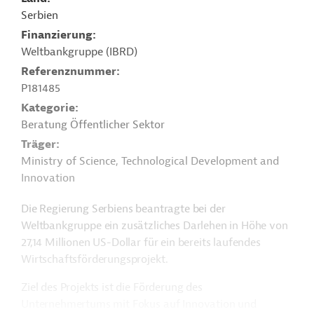
Serbien
Finanzierung
Weltbankgruppe (IBRD)
Referenznummer
P181485
Kategorie
Beratung Öffentlicher Sektor
Träger
Ministry of Science, Technological Development and
Innovation
Die Regierung Serbiens beantragte bei der
Weltbankgruppe ein zusätzliches Darlehen in Höhe von
27,14 Millionen US-Dollar für ein bereits laufendes
Wirtschaftsförderungsprojekt.
Ziel des Projekts ist die Förderung des
Unternehmertums mit Fokus auf Innovation und