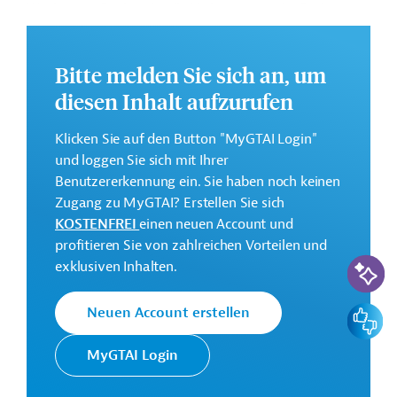
Wachstum. Geplant ist die Verbesserung der Bedeutung
und der Qualität der wissenschaftlichen Forschung. Des
Weiteren soll der Zugang zu Finanzmitteln erleichtert
Bitte melden Sie sich an, um
werden, um so das Wachstum und die
Wettbewerbsfähigkeit des Landes zu stärken.
diesen Inhalt aufzurufen
Weitere Informationen zu dem Entwicklungsprojekt
Klicken Sie auf den Button "MyGTAI Login"
finden Sie auf der
Webseite der Weltbankgruppe
und loggen Sie sich mit Ihrer
und im Originaldokument, das zum Download
Benutzererkennung ein. Sie haben noch keinen
bereitsteht.
Zugang zu MyGTAI? Erstellen Sie sich
GTAI informiert über die
W
eltbankgruppe
:
KOSTENFREI
einen neuen Account und
Schwerpunkte, Regularien und praktische Hinweise zur
profitieren Sie von zahlreichen Vorteilen und
KI-Suc
Geschäftsanbahnung.
exklusiven Inhalten.
Gesamtkosten:
Feedbac
Neuen Account erstellen
27,14 Millionen US-Dollar
Geberbeitrag:
MyGTAI Login
27,14 Millionen US-Dollar (IBRD, Darlehen; beantragt)