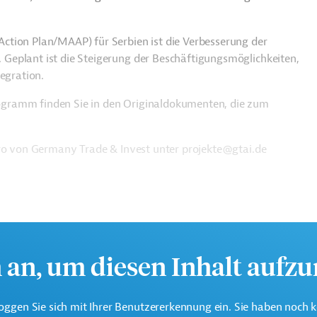
ction Plan/MAAP) für Serbien ist die Verbesserung der
Geplant ist die Steigerung der Beschäftigungsmöglichkeiten,
tegration.
gramm finden Sie in den Originaldokumenten, die zum
üro von Germany Trade & Invest unter projekte@gtai.de
h an, um diesen Inhalt aufz
oggen Sie sich mit Ihrer Benutzererkennung ein. Sie haben noch 