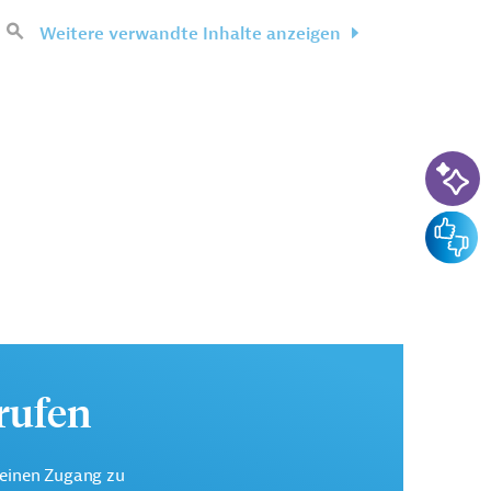
Weitere verwandte Inhalte anzeigen
KI-Su
Feedba
urufen
keinen Zugang zu