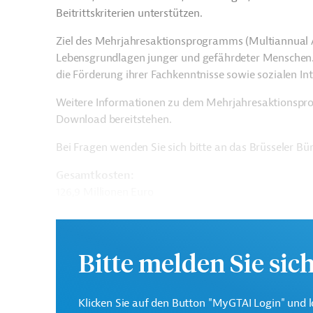
Beitrittskriterien unterstützen.
Ziel des Mehrjahresaktionsprogramms (Multiannual A
Lebensgrundlagen junger und gefährdeter Menschen. 
die Förderung ihrer Fachkenntnisse sowie sozialen In
Weitere Informationen zu dem Mehrjahresaktionspro
Download bereitstehen.
Bei Fragen wenden Sie sich bitte an das Brüsseler B
Gesamtkosten:
126,9 Millionen Euro
Geberbeitrag:
100 Millionen Euro
Bitte melden Sie sic
Kontaktadresse
Klicken Sie auf den Button "MyGTAI Login" und l