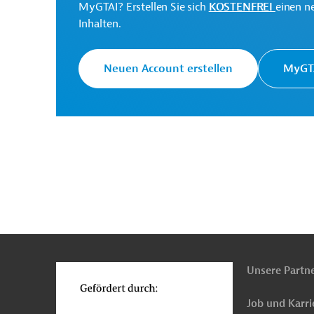
MyGTAI? Erstellen Sie sich
KOSTENFREI
einen n
Inhalten.
Neuen Account erstellen
MyGTA
Europäische Kommission
Generaldirektion NEAR -
Erweiterungsverhandlu
Originaldokumente:
Downloads
n
Funktionen
o
PRO202408141811474 (1)
(PDF; 322,0 KB)
Unsere Partn
PRO202408141811474 - Annex
(PDF; 1,3 MB)
Job und Karri