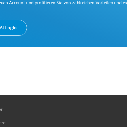
euen Account und profitieren Sie von zahlreichen Vorteilen und e
I Login
 Europäische Nachbarschaftspolitik und
ngen
ach
ben
er
ere