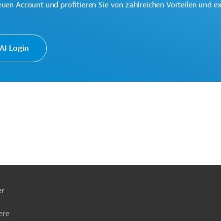
euen Account und profitieren Sie von zahlreichen Vorteilen und e
I Login
 Europäische Nachbarschaftspolitik und
ngen
ach
ben
er
ere