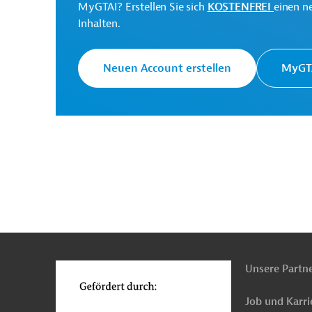
MyGTAI? Erstellen Sie sich
KOSTENFREI
einen n
Inhalten.
Neuen Account erstellen
MyGTA
Europäische Kommission
Generaldirektion NEAR -
Erweiterungsverhandlu
Originaldokumente:
Downloads
n
Funktionen
o
PRO202408141811486 (1)
(PDF; 323,8 KB)
Unsere Partn
PRO202408141811486 - Annex
(PDF; 1,4 MB)
Job und Karri