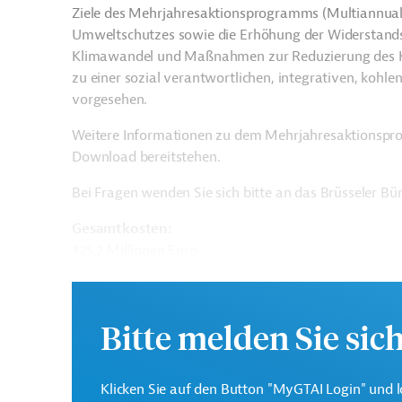
Ziele des Mehrjahresaktionsprogramms (Multiannual 
Umweltschutzes sowie die Erhöhung der Widerstand
Klimawandel und Maßnahmen zur Reduzierung des Kl
zu einer sozial verantwortlichen, integrativen, kohle
vorgesehen.
Weitere Informationen zu dem Mehrjahresaktionspro
Download bereitstehen.
Bei Fragen wenden Sie sich bitte an das Brüsseler B
Gesamtkosten:
325,2 Millionen Euro
Geberbeitrag:
240 Millionen Euro
Bitte melden Sie sic
Kontaktadresse
Klicken Sie auf den Button "MyGTAI Login" und l