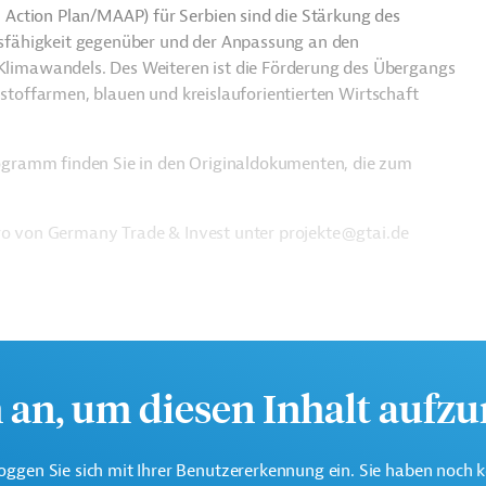
Action Plan/MAAP) für Serbien sind die Stärkung des
sfähigkeit gegenüber und der Anpassung an den
imawandels. Des Weiteren ist die Förderung des Übergangs
nstoffarmen, blauen und kreislauforientierten Wirtschaft
gramm finden Sie in den Originaldokumenten, die zum
üro von Germany Trade & Invest unter projekte@gtai.de
h an, um diesen Inhalt aufz
oggen Sie sich mit Ihrer Benutzererkennung ein. Sie haben noch 