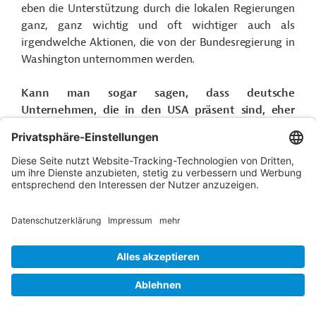
eben die Unterstützung durch die lokalen Regierungen
ganz, ganz wichtig und oft wichtiger auch als
irgendwelche Aktionen, die von der Bundesregierung in
Washington unternommen werden.
Kann man sogar sagen, dass deutsche
Unternehmen, die in den USA präsent sind, eher
profitieren werden? Also bringt der Standort USA
wirklich Vorteile?
Roland Rohde
Ja, also, da muss man sich erst mal
fragen, warum investieren deutsche Unternehmen in
den USA? Der wichtigste Grund ist oft: Das ist ein
großer Markt, das ist ein stark wachsender Markt. Wir
wollen nah am Kunden sein. Wir wollen unsere
Produkte, unser Dienstleistung rasch an die
Kundenwünsche anpassen können. Und deswegen sind
n
Kontakt
...
deutsche Unternehmen am Markt. Ein weiterer Grund