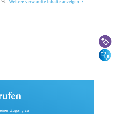
Weitere verwandte Inhalte anzeigen
KI-Su
Feedba
urufen
keinen Zugang zu