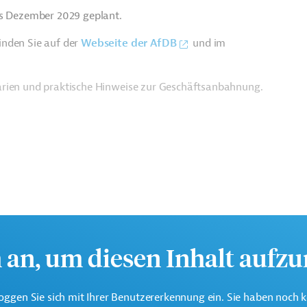
is Dezember 2029 geplant.
inden Sie auf der
Webseite der AfDB
und im
arien und praktische Hinweise zur Geschäftsanbahnung.
h an, um diesen Inhalt aufz
oggen Sie sich mit Ihrer Benutzererkennung ein. Sie haben noch 