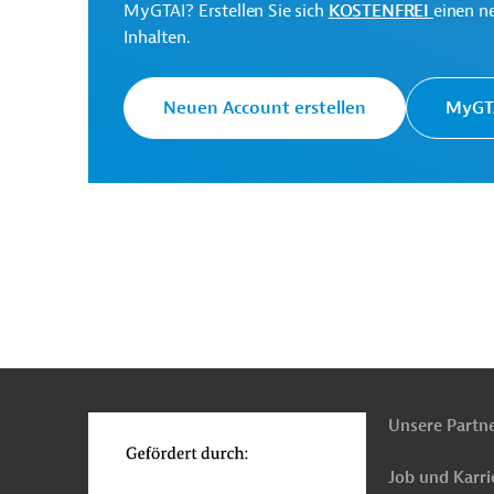
MyGTAI? Erstellen Sie sich
KOSTENFREI
einen n
Afrikanische
Die AfDB setzt sich fü
Inhalten.
Entwicklungsbank (AfDB)
Förderung eines nachha
Neuen Account erstellen
MyGTA
Office of the Vice-
Projektträger
President
Originaldokument:
Download
n
Funktionen
o
PRO202406261793432 (1)
(PDF; 846,9 KB)
Unsere Partn
Job und Karri