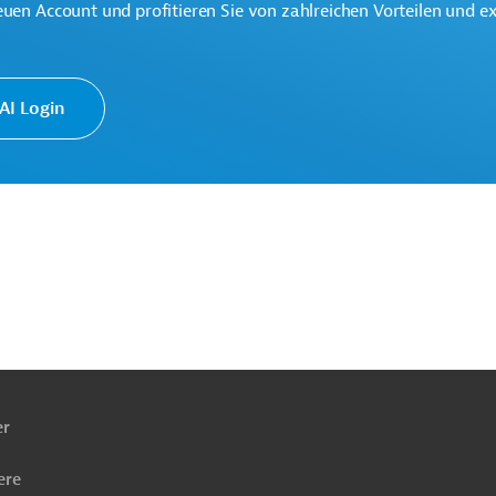
euen Account und profitieren Sie von zahlreichen Vorteilen und e
r die Bekämpfung von Armut und Ungleichheit sowie die
ltigen Wirtschaftswachstums ein.
I Login
ach
ben
er
ere