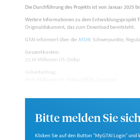
Die Durchführung des Projekts ist von Januar 2025 b
Weitere Informationen zu dem Entwicklungsprojekt f
Originaldokument, das zum Download bereitsteht.
GTAI informiert über die
AfDB
: Schwerpunkte, Regul
Gesamtkosten:
22,34 Millionen US-Dollar
Geberbeitrag:
19,95 Millionen US-Dollar (AfDB, Zuschuss)
Kontaktadressen
Bitte melden Sie sic
Klicken Sie auf den Button "MyGTAI Login" und l