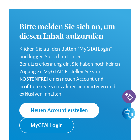
der Nachhaltigkeit, Effizienz und Einbeziehung von
Wertschöpfungsketten mit Fokus auf Palmöl, Maniok
und Säuglingsnahrung sowie die Schaffung
menschenwürdiger Arbeitsplätze. Des Weiteren ist die
Bitte melden Sie sich an, um
bessere Nutzung der Marktchancen durch die
diesen Inhalt aufzurufen
Bevölkerung (insbesondere von Frauen und
Jugendliche) mittels Berufsbildungsprogrammen,
Klicken Sie auf den Button "MyGTAI Login"
vorgesehen.
und loggen Sie sich mit Ihrer
Benutzererkennung ein. Sie haben noch keinen
Weitere Informationen über das
Zugang zu MyGTAI? Erstellen Sie sich
Jahresaktionsprogramm finden Sie in dem
KOSTENFREI
einen neuen Account und
Originaldokument, das zum Download bereitsteht.
profitieren Sie von zahlreichen Vorteilen und
Bei Fragen wenden Sie sich bitte an das Brüsseler Büro
KI-Suc
exklusiven Inhalten.
von Germany Trade & Invest unter projekte@gtai.de.
Gesamtkosten:
Feedbac
Neuen Account erstellen
35 Millionen Euro
MyGTAI Login
Geberbeitrag:
35 Millionen Euro