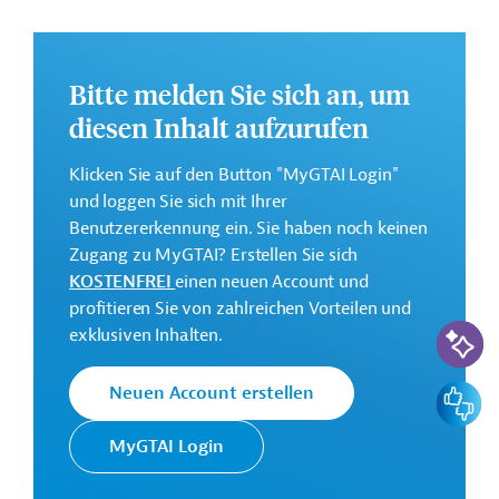
Weitere Informationen zu dem Entwicklungsprojekt
finden Sie auf der
Webseite der AfDB
und im
Originaldokument, das zum Download bereitsteht.
Bitte melden Sie sich an, um
GTAI informiert über die
AfDB
: Schwerpunkte,
diesen Inhalt aufzurufen
Regularien und praktische Hinweise zur
Geschäftsanbahnung.
Klicken Sie auf den Button "MyGTAI Login"
Gesamtkosten:
und loggen Sie sich mit Ihrer
6,5 Millionen Euro
Benutzererkennung ein. Sie haben noch keinen
Zugang zu MyGTAI? Erstellen Sie sich
Geberbeitrag:
KOSTENFREI
einen neuen Account und
6,2 Millionen Euro (AWF, Zuschuss)
profitieren Sie von zahlreichen Vorteilen und
KI-Suc
exklusiven Inhalten.
Kontaktadresse
Feedbac
Neuen Account erstellen
MyGTAI Login
Die AfDB setzt sich für die